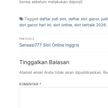
bonus sebelum melakukan deposit.
Tagged
daftar judi slot
,
daftar slot gacor
,
judi
slot gacor hari ini
,
slot online
,
slot terbaik 2026
,
Navigasi
PREVIOUS
Previous
pos
Sensasi777 Slot Online Inggris
post:
Tinggalkan Balasan
Alamat email Anda tidak akan dipublikasikan.
Ru
KOMENTAR
*