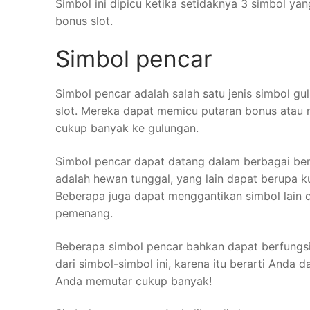
Simbol ini dipicu ketika setidaknya 3 simbol ya
bonus slot.
Simbol pencar
Simbol pencar adalah salah satu jenis simbol g
slot. Mereka dapat memicu putaran bonus ata
cukup banyak ke gulungan.
Simbol pencar dapat datang dalam berbagai ben
adalah hewan tunggal, yang lain dapat berupa 
Beberapa juga dapat menggantikan simbol lai
pemenang.
Beberapa simbol pencar bahkan dapat berfungsi g
dari simbol-simbol ini, karena itu berarti Anda
Anda memutar cukup banyak!