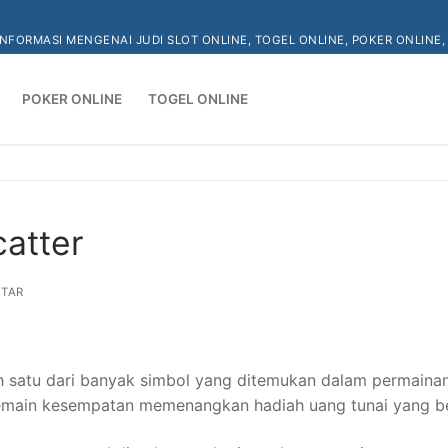
FORMASI MENGENAI JUDI SLOT ONLINE, TOGEL ONLINE, POKER ONLINE,
POKER ONLINE
TOGEL ONLINE
Cari:
atter
TAR
satu dari banyak simbol yang ditemukan dalam permainan.
emain kesempatan memenangkan hadiah uang tunai yang be