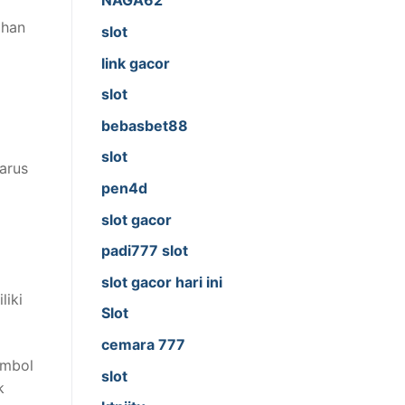
NAGA62
ahan
slot
link gacor
slot
bebasbet88
slot
arus
pen4d
slot gacor
padi777 slot
slot gacor hari ini
liki
Slot
cemara 777
imbol
slot
k