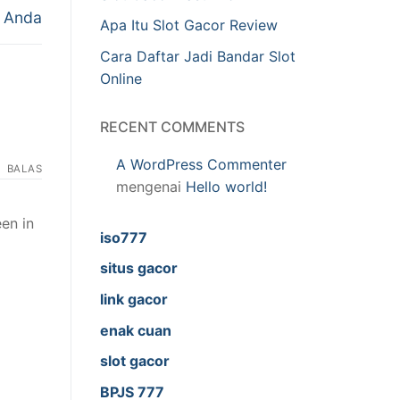
e Anda
Apa Itu Slot Gacor Review
Cara Daftar Jadi Bandar Slot
Online
RECENT COMMENTS
A WordPress Commenter
BALAS
mengenai
Hello world!
en in
iso777
situs gacor
link gacor
enak cuan
slot gacor
BPJS 777