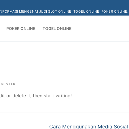
FORMASI MENGENAI JUDI SLOT ONLINE, TOGEL ONLINE, POKER ONLINE,
POKER ONLINE
TOGEL ONLINE
Cari:
OMENTAR
t or delete it, then start writing!
Next
Cara Menggunakan Media Sosial