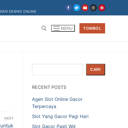
 DAN CASINO ONLINE
TOMBOL
MENU
Cari
CARI
RECENT POSTS
Agen Slot Online Gacor
Terpercaya
Slot Yang Gacor Pagi Hari
NEXT
 untuk
Slot Gacor Pasti Wd