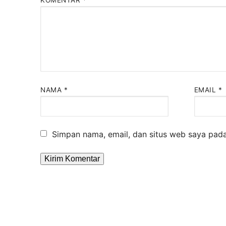
KOMENTAR
*
NAMA
*
EMAIL
*
Simpan nama, email, dan situs web saya pada