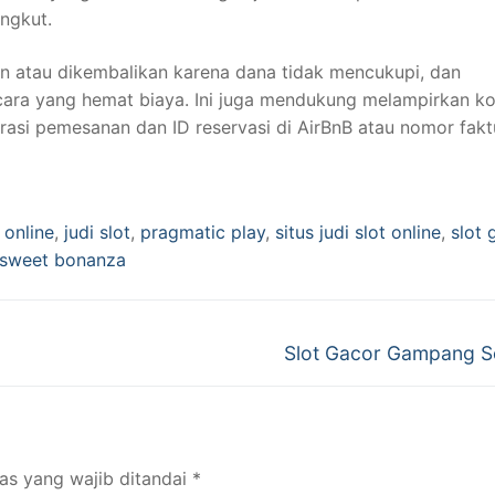
angkut.
an atau dikembalikan karena dana tidak mencukupi, dan
ara yang hemat biaya. Ini juga mendukung melampirkan k
asi pemesanan dan ID reservasi di AirBnB atau nomor fakt
 online
,
judi slot
,
pragmatic play
,
situs judi slot online
,
slot 
sweet bonanza
Next
Slot Gacor Gampang S
post:
as yang wajib ditandai
*