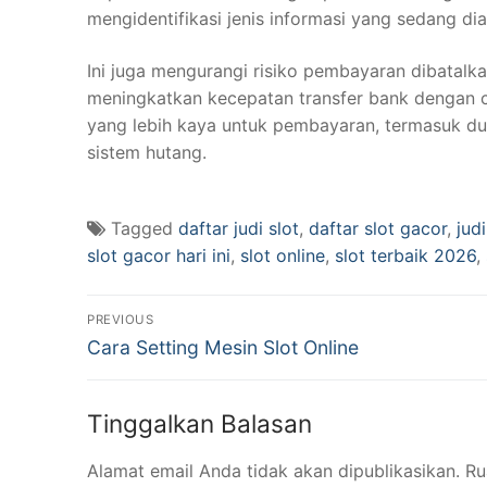
mengidentifikasi jenis informasi yang sedang di
Ini juga mengurangi risiko pembayaran dibatalk
meningkatkan kecepatan transfer bank dengan c
yang lebih kaya untuk pembayaran, termasuk dur
sistem hutang.
Tagged
daftar judi slot
,
daftar slot gacor
,
judi
slot gacor hari ini
,
slot online
,
slot terbaik 2026
,
Navigasi
PREVIOUS
Previous
pos
Cara Setting Mesin Slot Online
post:
Tinggalkan Balasan
Alamat email Anda tidak akan dipublikasikan.
Ru