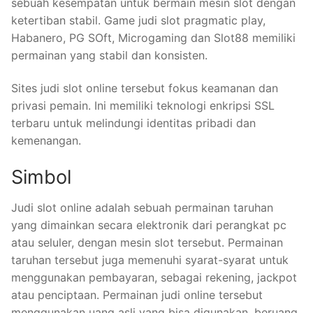
sebuah kesempatan untuk bermain mesin slot dengan
ketertiban stabil. Game judi slot pragmatic play,
Habanero, PG SOft, Microgaming dan Slot88 memiliki
permainan yang stabil dan konsisten.
Sites judi slot online tersebut fokus keamanan dan
privasi pemain. Ini memiliki teknologi enkripsi SSL
terbaru untuk melindungi identitas pribadi dan
kemenangan.
Simbol
Judi slot online adalah sebuah permainan taruhan
yang dimainkan secara elektronik dari perangkat pc
atau seluler, dengan mesin slot tersebut. Permainan
taruhan tersebut juga memenuhi syarat-syarat untuk
menggunakan pembayaran, sebagai rekening, jackpot
atau penciptaan. Permainan judi online tersebut
menggunakan uang asli yang bisa digunakan, beruang,