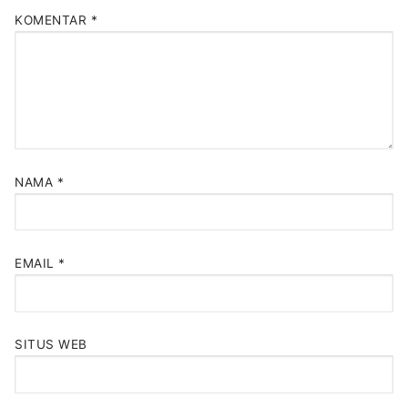
KOMENTAR
*
NAMA
*
EMAIL
*
SITUS WEB