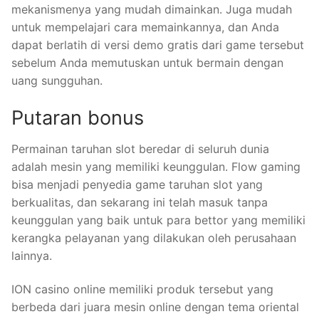
mekanismenya yang mudah dimainkan. Juga mudah
untuk mempelajari cara memainkannya, dan Anda
dapat berlatih di versi demo gratis dari game tersebut
sebelum Anda memutuskan untuk bermain dengan
uang sungguhan.
Putaran bonus
Permainan taruhan slot beredar di seluruh dunia
adalah mesin yang memiliki keunggulan. Flow gaming
bisa menjadi penyedia game taruhan slot yang
berkualitas, dan sekarang ini telah masuk tanpa
keunggulan yang baik untuk para bettor yang memiliki
kerangka pelayanan yang dilakukan oleh perusahaan
lainnya.
ION casino online memiliki produk tersebut yang
berbeda dari juara mesin online dengan tema oriental