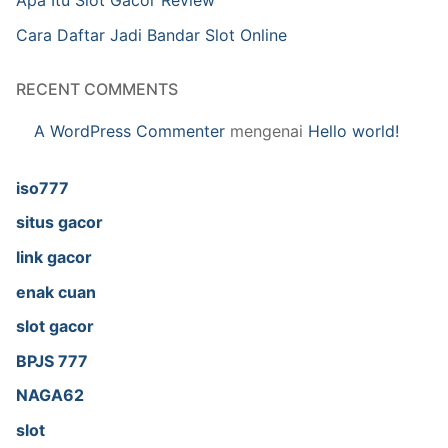
Apa Itu Slot Gacor Review
Cara Daftar Jadi Bandar Slot Online
RECENT COMMENTS
A WordPress Commenter
mengenai
Hello world!
iso777
situs gacor
link gacor
enak cuan
slot gacor
BPJS 777
NAGA62
slot