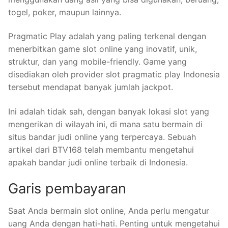
togel, poker, maupun lainnya.
Pragmatic Play adalah yang paling terkenal dengan
menerbitkan game slot online yang inovatif, unik,
struktur, dan yang mobile-friendly. Game yang
disediakan oleh provider slot pragmatic play Indonesia
tersebut mendapat banyak jumlah jackpot.
Ini adalah tidak sah, dengan banyak lokasi slot yang
mengerikan di wilayah ini, di mana satu bermain di
situs bandar judi online yang terpercaya. Sebuah
artikel dari BTV168 telah membantu mengetahui
apakah bandar judi online terbaik di Indonesia.
Garis pembayaran
Saat Anda bermain slot online, Anda perlu mengatur
uang Anda dengan hati-hati. Penting untuk mengetahui