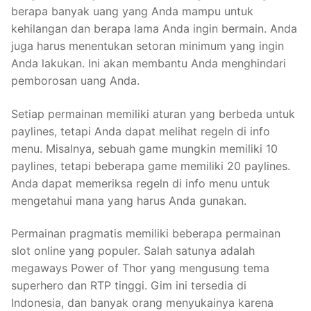
berapa banyak uang yang Anda mampu untuk
kehilangan dan berapa lama Anda ingin bermain. Anda
juga harus menentukan setoran minimum yang ingin
Anda lakukan. Ini akan membantu Anda menghindari
pemborosan uang Anda.
Setiap permainan memiliki aturan yang berbeda untuk
paylines, tetapi Anda dapat melihat regeln di info
menu. Misalnya, sebuah game mungkin memiliki 10
paylines, tetapi beberapa game memiliki 20 paylines.
Anda dapat memeriksa regeln di info menu untuk
mengetahui mana yang harus Anda gunakan.
Permainan pragmatis memiliki beberapa permainan
slot online yang populer. Salah satunya adalah
megaways Power of Thor yang mengusung tema
superhero dan RTP tinggi. Gim ini tersedia di
Indonesia, dan banyak orang menyukainya karena