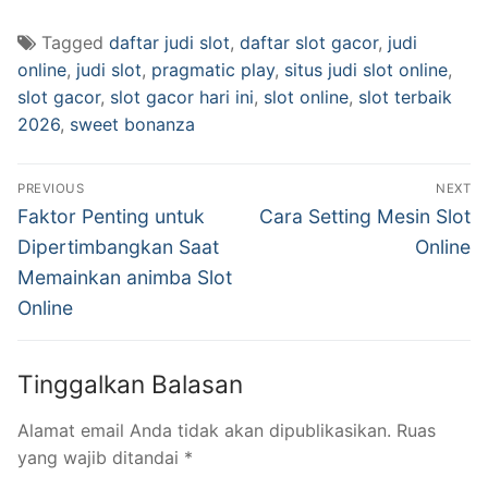
Tagged
daftar judi slot
,
daftar slot gacor
,
judi
online
,
judi slot
,
pragmatic play
,
situs judi slot online
,
slot gacor
,
slot gacor hari ini
,
slot online
,
slot terbaik
2026
,
sweet bonanza
Navigasi
PREVIOUS
NEXT
pos
Previous
Next
Faktor Penting untuk
Cara Setting Mesin Slot
post:
post:
Dipertimbangkan Saat
Online
Memainkan animba Slot
Online
Tinggalkan Balasan
Alamat email Anda tidak akan dipublikasikan.
Ruas
yang wajib ditandai
*