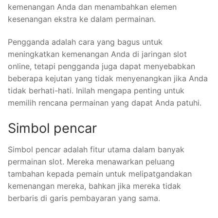
kemenangan Anda dan menambahkan elemen
kesenangan ekstra ke dalam permainan.
Pengganda adalah cara yang bagus untuk
meningkatkan kemenangan Anda di jaringan slot
online, tetapi pengganda juga dapat menyebabkan
beberapa kejutan yang tidak menyenangkan jika Anda
tidak berhati-hati. Inilah mengapa penting untuk
memilih rencana permainan yang dapat Anda patuhi.
Simbol pencar
Simbol pencar adalah fitur utama dalam banyak
permainan slot. Mereka menawarkan peluang
tambahan kepada pemain untuk melipatgandakan
kemenangan mereka, bahkan jika mereka tidak
berbaris di garis pembayaran yang sama.