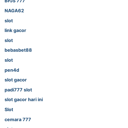
BPJS 777
NAGA62
slot
link gacor
slot
bebasbet88
slot
pen4d
slot gacor
padi777 slot
slot gacor hari ini
Slot
cemara 777