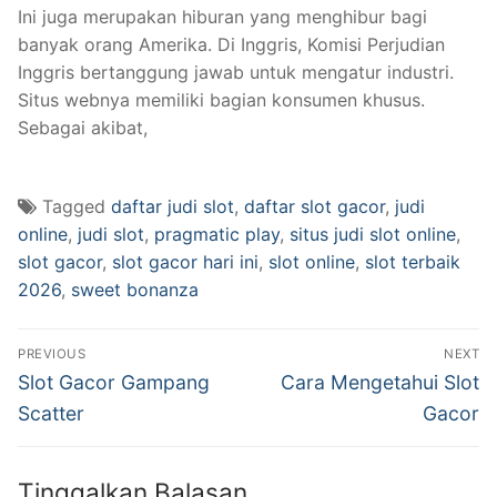
Ini juga merupakan hiburan yang menghibur bagi
banyak orang Amerika. Di Inggris, Komisi Perjudian
Inggris bertanggung jawab untuk mengatur industri.
Situs webnya memiliki bagian konsumen khusus.
Sebagai akibat,
Tagged
daftar judi slot
,
daftar slot gacor
,
judi
online
,
judi slot
,
pragmatic play
,
situs judi slot online
,
slot gacor
,
slot gacor hari ini
,
slot online
,
slot terbaik
2026
,
sweet bonanza
Navigasi
PREVIOUS
NEXT
pos
Previous
Next
Slot Gacor Gampang
Cara Mengetahui Slot
post:
post:
Scatter
Gacor
Tinggalkan Balasan