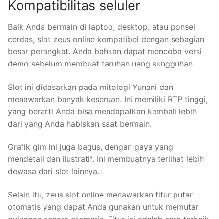
Kompatibilitas seluler
Baik Anda bermain di laptop, desktop, atau ponsel
cerdas, slot zeus online kompatibel dengan sebagian
besar perangkat. Anda bahkan dapat mencoba versi
demo sebelum membuat taruhan uang sungguhan.
Slot ini didasarkan pada mitologi Yunani dan
menawarkan banyak keseruan. Ini memiliki RTP tinggi,
yang berarti Anda bisa mendapatkan kembali lebih
dari yang Anda habiskan saat bermain.
Grafik gim ini juga bagus, dengan gaya yang
mendetail dan ilustratif. Ini membuatnya terlihat lebih
dewasa dari slot lainnya.
Selain itu, zeus slot online menawarkan fitur putar
otomatis yang dapat Anda gunakan untuk memutar
gulungan secara otomatis. Fitur ini adalah cara terbaik