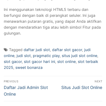
Ini menggunakan teknologi HTML5 terbaru dan
berfungsi dengan baik di perangkat seluler. Ini juga
menawarkan putaran gratis, yang dapat Anda aktifkan
dengan mendaratkan tiga atau lebih simbol Fitur pada
gulungan.
Tagged
daftar judi slot
,
daftar slot gacor
,
judi
online
,
judi slot
,
pragmatic play
,
situs judi slot online
,
slot gacor
,
slot gacor hari ini
,
slot online
,
slot terbaik
2025
,
sweet bonanza
Navigasi
PREVIOUS
NEXT
pos
Previous
Next
Daftar Jadi Admin Slot
Situs Judi Slot Online
post:
post:
Online