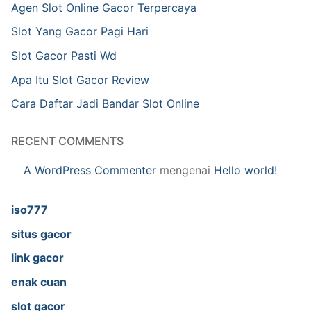
Agen Slot Online Gacor Terpercaya
Slot Yang Gacor Pagi Hari
Slot Gacor Pasti Wd
Apa Itu Slot Gacor Review
Cara Daftar Jadi Bandar Slot Online
RECENT COMMENTS
A WordPress Commenter
mengenai
Hello world!
iso777
situs gacor
link gacor
enak cuan
slot gacor