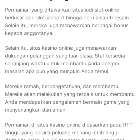
Permainan yang ditawarkan situs judi slot online
berkisar dari slot jackpot hingga permainan freespin.
Selain itu, mereka juga menawarkan berbagai bonus
kepada anggotanya.
Selain itu, situs kasino online juga menawarkan
dukungan pelanggan yang luar biasa. Staf tersedia
sepanjang waktu untuk membantu Anda dengan
masalah apa pun yang mungkin Anda temui.
Mereka ramah, berpengetahuan, dan membantu.
Mereka akan melakukan yang terbaik untuk membantu
Anda mendapatkan pengalaman bermain game yang
menyenangkan dan aman.
Permainan di situs kasino online didasarkan pada RTP
tinggi, yang berarti peluang menang lebih tinggi