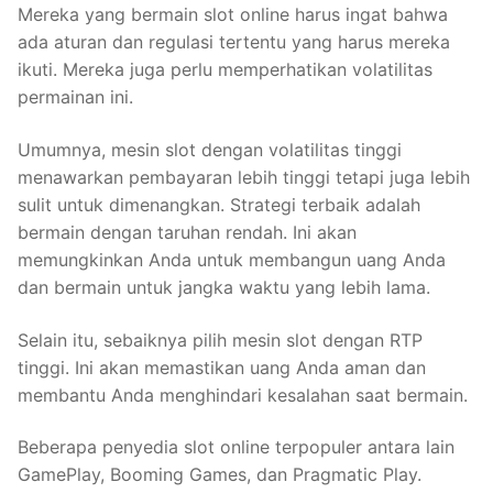
Mereka yang bermain slot online harus ingat bahwa
ada aturan dan regulasi tertentu yang harus mereka
ikuti. Mereka juga perlu memperhatikan volatilitas
permainan ini.
Umumnya, mesin slot dengan volatilitas tinggi
menawarkan pembayaran lebih tinggi tetapi juga lebih
sulit untuk dimenangkan. Strategi terbaik adalah
bermain dengan taruhan rendah. Ini akan
memungkinkan Anda untuk membangun uang Anda
dan bermain untuk jangka waktu yang lebih lama.
Selain itu, sebaiknya pilih mesin slot dengan RTP
tinggi. Ini akan memastikan uang Anda aman dan
membantu Anda menghindari kesalahan saat bermain.
Beberapa penyedia slot online terpopuler antara lain
GamePlay, Booming Games, dan Pragmatic Play.