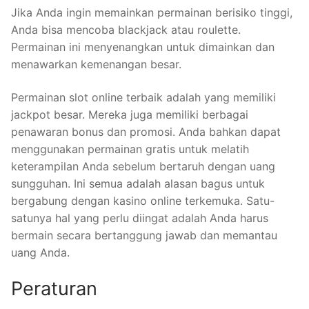
Jika Anda ingin memainkan permainan berisiko tinggi,
Anda bisa mencoba blackjack atau roulette.
Permainan ini menyenangkan untuk dimainkan dan
menawarkan kemenangan besar.
Permainan slot online terbaik adalah yang memiliki
jackpot besar. Mereka juga memiliki berbagai
penawaran bonus dan promosi. Anda bahkan dapat
menggunakan permainan gratis untuk melatih
keterampilan Anda sebelum bertaruh dengan uang
sungguhan. Ini semua adalah alasan bagus untuk
bergabung dengan kasino online terkemuka. Satu-
satunya hal yang perlu diingat adalah Anda harus
bermain secara bertanggung jawab dan memantau
uang Anda.
Peraturan