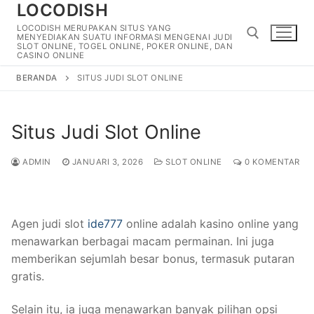
LOCODISH
Lompat
ke
LOCODISH MERUPAKAN SITUS YANG
MENYEDIAKAN SUATU INFORMASI MENGENAI JUDI
konten
SLOT ONLINE, TOGEL ONLINE, POKER ONLINE, DAN
CASINO ONLINE
BERANDA
SITUS JUDI SLOT ONLINE
Cari:
Situs Judi Slot Online
ADMIN
JANUARI 3, 2026
SLOT ONLINE
0 KOMENTAR
Agen judi slot
ide777
online adalah kasino online yang
menawarkan berbagai macam permainan. Ini juga
memberikan sejumlah besar bonus, termasuk putaran
gratis.
Selain itu, ia juga menawarkan banyak pilihan opsi