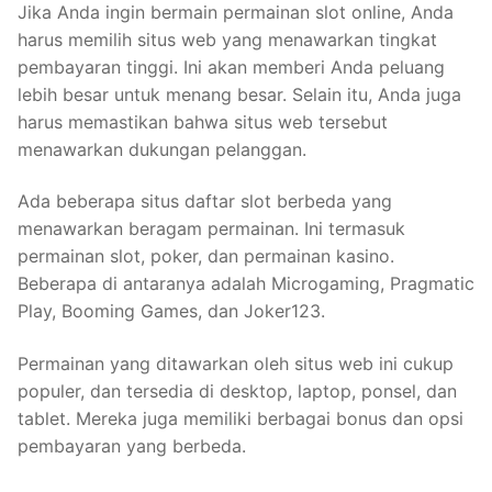
Jika Anda ingin bermain permainan slot online, Anda
harus memilih situs web yang menawarkan tingkat
pembayaran tinggi. Ini akan memberi Anda peluang
lebih besar untuk menang besar. Selain itu, Anda juga
harus memastikan bahwa situs web tersebut
menawarkan dukungan pelanggan.
Ada beberapa situs daftar slot berbeda yang
menawarkan beragam permainan. Ini termasuk
permainan slot, poker, dan permainan kasino.
Beberapa di antaranya adalah Microgaming, Pragmatic
Play, Booming Games, dan Joker123.
Permainan yang ditawarkan oleh situs web ini cukup
populer, dan tersedia di desktop, laptop, ponsel, dan
tablet. Mereka juga memiliki berbagai bonus dan opsi
pembayaran yang berbeda.