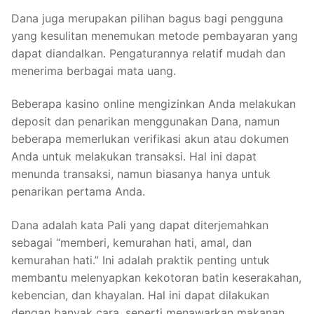
Dana juga merupakan pilihan bagus bagi pengguna
yang kesulitan menemukan metode pembayaran yang
dapat diandalkan. Pengaturannya relatif mudah dan
menerima berbagai mata uang.
Beberapa kasino online mengizinkan Anda melakukan
deposit dan penarikan menggunakan Dana, namun
beberapa memerlukan verifikasi akun atau dokumen
Anda untuk melakukan transaksi. Hal ini dapat
menunda transaksi, namun biasanya hanya untuk
penarikan pertama Anda.
Dana adalah kata Pali yang dapat diterjemahkan
sebagai “memberi, kemurahan hati, amal, dan
kemurahan hati.” Ini adalah praktik penting untuk
membantu melenyapkan kekotoran batin keserakahan,
kebencian, dan khayalan. Hal ini dapat dilakukan
dengan banyak cara, seperti menawarkan makanan,