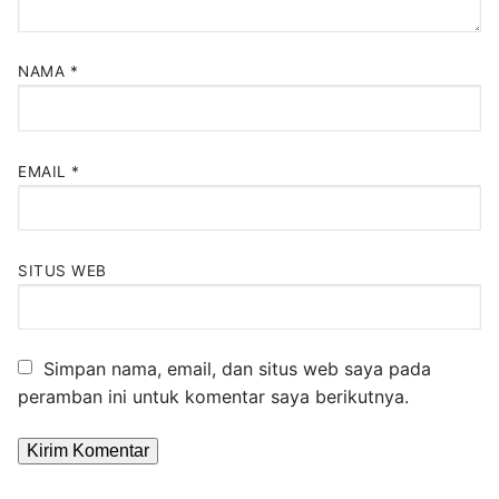
NAMA
*
EMAIL
*
SITUS WEB
Simpan nama, email, dan situs web saya pada
peramban ini untuk komentar saya berikutnya.