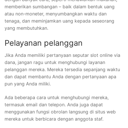
memberikan sumbangan – baik dalam bentuk uang
atau non-moneter, menyumbangkan waktu dan
tenaga, dan meminjamkan uang kepada seseorang
yang membutuhkan.
Pelayanan pelanggan
Jika Anda memiliki pertanyaan seputar slot online via
dana, jangan ragu untuk menghubungi layanan
pelanggan mereka. Mereka tersedia sepanjang waktu
dan dapat membantu Anda dengan pertanyaan apa
pun yang Anda miliki.
Ada beberapa cara untuk menghubungi mereka,
termasuk email dan telepon. Anda juga dapat
menggunakan fungsi obrolan langsung di situs web
mereka untuk berbicara dengan anggota staf.