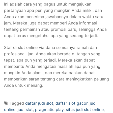
Ini adalah cara yang bagus untuk mengajukan
pertanyaan apa pun yang mungkin Anda miliki, dan
Anda akan menerima jawabannya dalam waktu satu
jam. Mereka juga dapat memberi Anda informasi
tentang permainan atau promosi baru, sehingga Anda
dapat terus mengetahui apa yang sedang terjadi.
Staf di slot online via dana semuanya ramah dan
profesional, jadi Anda akan berada di tangan yang
tepat, apa pun yang terjadi. Mereka akan dapat
membantu Anda mengatasi masalah apa pun yang
mungkin Anda alami, dan mereka bahkan dapat
memberikan saran tentang cara meningkatkan peluang
Anda untuk menang.
Tagged
daftar judi slot
,
daftar slot gacor
,
judi
online
,
judi slot
,
pragmatic play
,
situs judi slot online
,