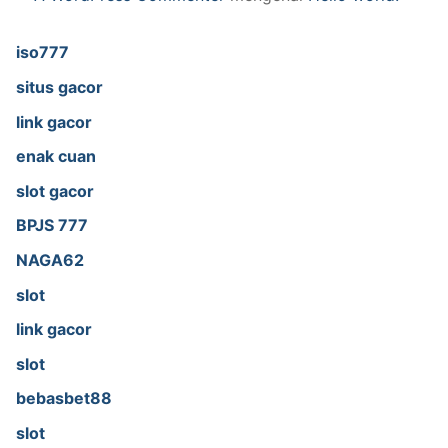
iso777
situs gacor
link gacor
enak cuan
slot gacor
BPJS 777
NAGA62
slot
link gacor
slot
bebasbet88
slot