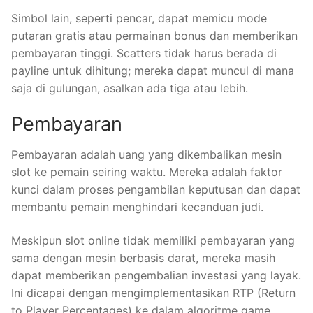
Simbol lain, seperti pencar, dapat memicu mode
putaran gratis atau permainan bonus dan memberikan
pembayaran tinggi. Scatters tidak harus berada di
payline untuk dihitung; mereka dapat muncul di mana
saja di gulungan, asalkan ada tiga atau lebih.
Pembayaran
Pembayaran adalah uang yang dikembalikan mesin
slot ke pemain seiring waktu. Mereka adalah faktor
kunci dalam proses pengambilan keputusan dan dapat
membantu pemain menghindari kecanduan judi.
Meskipun slot online tidak memiliki pembayaran yang
sama dengan mesin berbasis darat, mereka masih
dapat memberikan pengembalian investasi yang layak.
Ini dicapai dengan mengimplementasikan RTP (Return
to Player Percentages) ke dalam algoritme game.