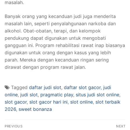
masalah.
Banyak orang yang kecanduan judi juga menderita
masalah lain, seperti penyalahgunaan narkoba dan
alkohol. Obat-obatan, terapi, dan kelompok
pendukung dapat digunakan untuk mengobati
gangguan ini. Program rehabilitasi rawat inap biasanya
digunakan untuk orang dengan kasus yang lebih
parah. Mereka dengan kecanduan ringan sering
dirawat dengan program rawat jalan.
Tagged
daftar judi slot
,
daftar slot gacor
,
judi
online
,
judi slot
,
pragmatic play
,
situs judi slot online
,
slot gacor
,
slot gacor hari ini
,
slot online
,
slot terbaik
2026
,
sweet bonanza
Navigasi
PREVIOUS
NEXT