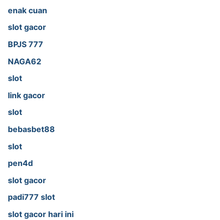
enak cuan
slot gacor
BPJS 777
NAGA62
slot
link gacor
slot
bebasbet88
slot
pen4d
slot gacor
padi777 slot
slot gacor hari ini