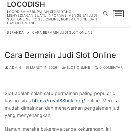
LOCODISH
Lompat
ke
LOCODISH MERUPAKAN SITUS YANG
MENYEDIAKAN SUATU INFORMASI MENGENAI JUDI
konten
SLOT ONLINE, TOGEL ONLINE, POKER ONLINE, DAN
CASINO ONLINE
BERANDA
CARA BERMAIN JUDI SLOT ONLINE
Cari:
Cara Bermain Judi Slot Online
ADMIN
MARET 11, 2026
SLOT ONLINE
0 KOMENTAR
Slot adalah salah satu permainan paling populer di
kasino situs
https://royal88hoki.org/
online. Mereka
mudah dimainkan dan menawarkan pengalaman judi
yang menyenangkan.
Namun, mereka bukannya tanpa kekurangan. Ini