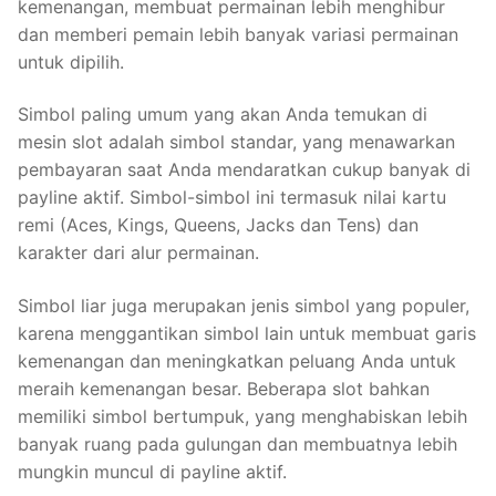
kemenangan, membuat permainan lebih menghibur
dan memberi pemain lebih banyak variasi permainan
untuk dipilih.
Simbol paling umum yang akan Anda temukan di
mesin slot adalah simbol standar, yang menawarkan
pembayaran saat Anda mendaratkan cukup banyak di
payline aktif. Simbol-simbol ini termasuk nilai kartu
remi (Aces, Kings, Queens, Jacks dan Tens) dan
karakter dari alur permainan.
Simbol liar juga merupakan jenis simbol yang populer,
karena menggantikan simbol lain untuk membuat garis
kemenangan dan meningkatkan peluang Anda untuk
meraih kemenangan besar. Beberapa slot bahkan
memiliki simbol bertumpuk, yang menghabiskan lebih
banyak ruang pada gulungan dan membuatnya lebih
mungkin muncul di payline aktif.