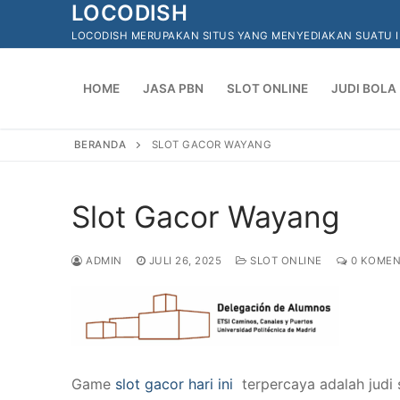
LOCODISH
Lompat
ke
LOCODISH MERUPAKAN SITUS YANG MENYEDIAKAN SUATU IN
konten
HOME
JASA PBN
SLOT ONLINE
JUDI BOLA
BERANDA
SLOT GACOR WAYANG
Slot Gacor Wayang
ADMIN
JULI 26, 2025
SLOT ONLINE
0 KOMEN
Game
slot gacor hari ini
terpercaya adalah judi 