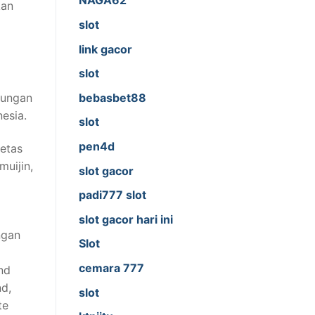
NAGA62
kan
slot
link gacor
slot
tungan
bebasbet88
esia.
slot
pen4d
ietas
uijin,
slot gacor
padi777 slot
slot gacor hari ini
ngan
Slot
cemara 777
nd
nd,
slot
te