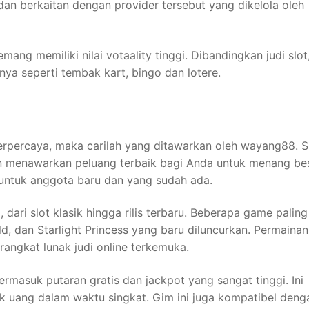
dan berkaitan dengan provider tersebut yang dikelola oleh
ang memiliki nilai votaality tinggi. Dibandingkan judi slot
nnya seperti tembak kart, bingo dan lotere.
erpercaya, maka carilah yang ditawarkan oleh wayang88. S
 menawarkan peluang terbaik bagi Anda untuk menang besa
untuk anggota baru dan yang sudah ada.
 dari slot klasik hingga rilis terbaru. Beberapa game paling
 dan Starlight Princess yang baru diluncurkan. Permainan 
angkat lunak judi online terkemuka.
rmasuk putaran gratis dan jackpot yang sangat tinggi. Ini
uang dalam waktu singkat. Gim ini juga kompatibel deng