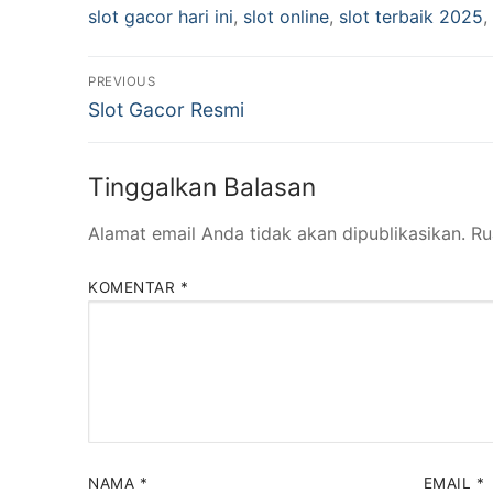
slot gacor hari ini
,
slot online
,
slot terbaik 2025
,
Navigasi
PREVIOUS
Previous
pos
Slot Gacor Resmi
post:
Tinggalkan Balasan
Alamat email Anda tidak akan dipublikasikan.
Ru
KOMENTAR
*
NAMA
*
EMAIL
*