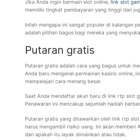
Jika Anda ingin bermain slot online,
link slot g
memiliki tingkat pembayaran yang tinggi dan j
Inilah mengapa ini sangat populer di kalangan pem
adalah pilihan bagus bagi mereka yang menyukai
Putaran gratis
Putaran gratis adalah cara yang bagus untuk me
Anda baru mengenal permainan kasino online, in
mempelajari cara menang besar.
Saat Anda mendaftar akun baru di link rtp slot
Penawaran ini mencakup sejumlah hadiah berbeda
Putaran gratis yang ditawarkan oleh link rtp sl
harus mengambil risiko uang. Ini akan memberi
dan apakah itu layak dimainkan atau tidak.