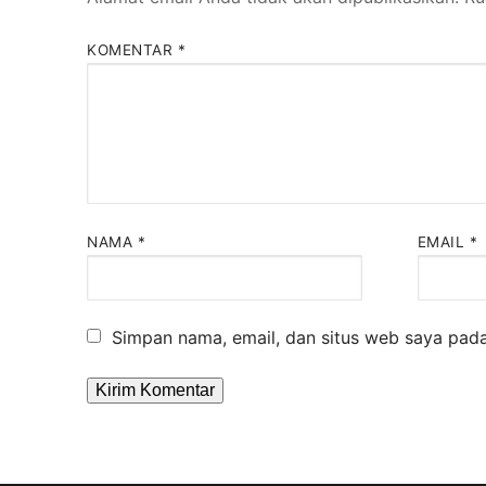
KOMENTAR
*
NAMA
*
EMAIL
*
Simpan nama, email, dan situs web saya pada