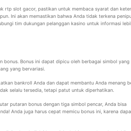
k rtp slot gacor, pastikan untuk membaca syarat dan kete
pun. Ini akan memastikan bahwa Anda tidak terkena penip
hubungi tim dukungan pelanggan kasino untuk informasi lebi
n bonus. Bonus ini dapat dipicu oleh berbagai simbol yang
ang yang bervariasi.
gkatkan bankroll Anda dan dapat membantu Anda menang b
ak selalu tersedia, tetapi patut untuk diperhatikan.
utar putaran bonus dengan tiga simbol pencar, Anda bisa
Anda! Anda juga harus cepat memicu bonus ini, karena dapa