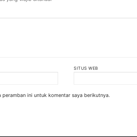
SITUS WEB
 peramban ini untuk komentar saya berikutnya.