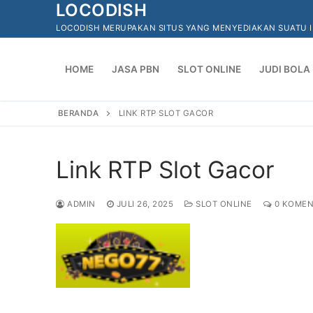
LOCODISH
Lompat
ke
LOCODISH MERUPAKAN SITUS YANG MENYEDIAKAN SUATU IN
konten
HOME
JASA PBN
SLOT ONLINE
JUDI BOLA
BERANDA
LINK RTP SLOT GACOR
Link RTP Slot Gacor
ADMIN
JULI 26, 2025
SLOT ONLINE
0 KOMEN