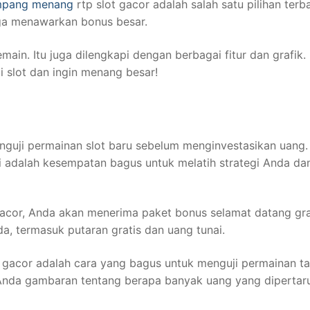
ampang menang
rtp slot gacor adalah salah satu pilihan terbai
uga menawarkan bonus besar.
ain. Itu juga dilengkapi dengan berbagai fitur dan grafik. 
 slot dan ingin menang besar!
nguji permainan slot baru sebelum menginvestasikan uang.
i adalah kesempatan bagus untuk melatih strategi Anda da
 gacor, Anda akan menerima paket bonus selamat datang gra
, termasuk putaran gratis dan uang tunai.
ot gacor adalah cara yang bagus untuk menguji permainan t
 Anda gambaran tentang berapa banyak uang yang dipertar