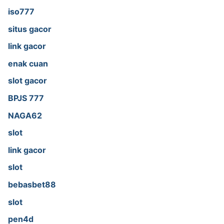
iso777
situs gacor
link gacor
enak cuan
slot gacor
BPJS 777
NAGA62
slot
link gacor
slot
bebasbet88
slot
pen4d