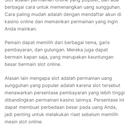
berbagai cara untuk memenangkan uang sungguhan.
Cara paling mudah adalah dengan mendaftar akun di
kasino online dan memainkan permainan yang ingin
Anda mainkan.
Pemain dapat memilih dari berbagai tema, garis
pembayaran, dan gulungan. Mereka juga dapat
bermain kapan saja, yang merupakan keuntungan
besar bermain slot online.
Alasan lain mengapa slot adalah permainan uang
sungguhan yang populer adalah karena slot tersebut
menawarkan persentase pembayaran yang lebih tinggi
dibandingkan permainan kasino lainnya. Persentase ini
dapat membuat perbedaan besar pada uang Anda,
jadi penting untuk melakukan riset sebelum memilih
mesin slot online.