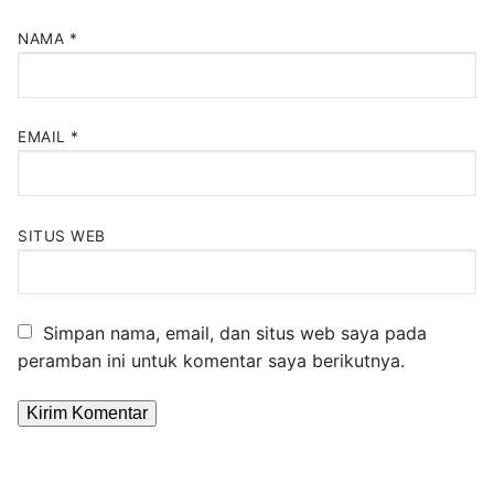
NAMA
*
EMAIL
*
SITUS WEB
Simpan nama, email, dan situs web saya pada
peramban ini untuk komentar saya berikutnya.