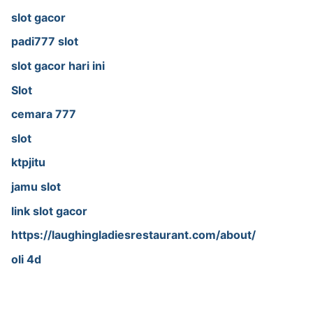
slot gacor
padi777 slot
slot gacor hari ini
Slot
cemara 777
slot
ktpjitu
jamu slot
link slot gacor
https://laughingladiesrestaurant.com/about/
oli 4d