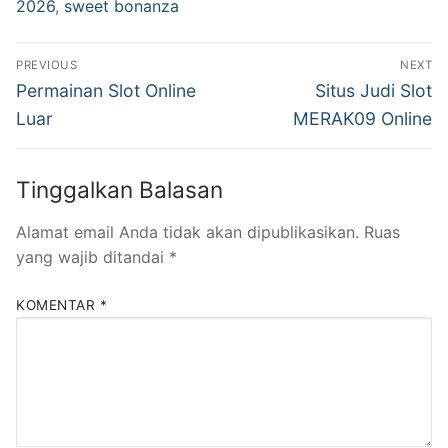
2026
,
sweet bonanza
Navigasi
PREVIOUS
NEXT
pos
Previous
Next
Permainan Slot Online
Situs Judi Slot
post:
post:
Luar
MERAK09 Online
Tinggalkan Balasan
Alamat email Anda tidak akan dipublikasikan.
Ruas
yang wajib ditandai
*
KOMENTAR
*