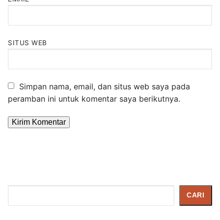
SITUS WEB
Simpan nama, email, dan situs web saya pada
peramban ini untuk komentar saya berikutnya.
Cari
CARI