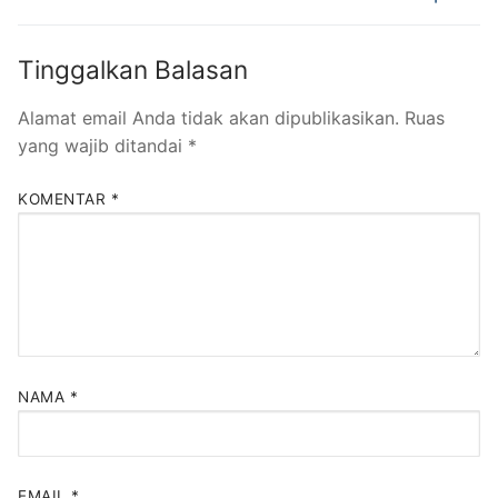
Tinggalkan Balasan
Alamat email Anda tidak akan dipublikasikan.
Ruas
yang wajib ditandai
*
KOMENTAR
*
NAMA
*
EMAIL
*