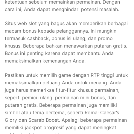
ketentuan sebelum memainkan permainan. Dengan
cara ini, Anda dapat menghindari potensi masalah.
Situs web slot yang bagus akan memberikan berbagai
macam bonus kepada pelanggannya. Ini mungkin
termasuk cashback, bonus isi ulang, dan promo
khusus. Beberapa bahkan menawarkan putaran gratis.
Bonus ini penting karena dapat membantu Anda
memaksimalkan kemenangan Anda.
Pastikan untuk memilih game dengan RTP tinggi untuk
memaksimalkan peluang Anda untuk menang. Anda
juga harus memeriksa fitur-fitur khusus permainan,
seperti pemicu ulang, permainan mini bonus, dan
putaran gratis. Beberapa permainan juga memiliki
simbol atau tema bertema, seperti Roma: Caesar’s
Glory dan Scarab Boost. Apalagi beberapa permainan
memiliki jackpot progresif yang dapat meningkat