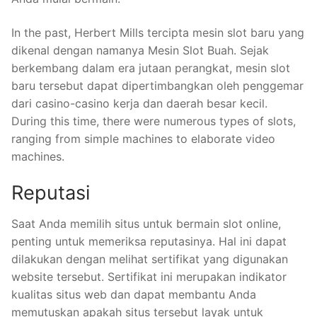
In the past, Herbert Mills tercipta mesin slot baru yang
dikenal dengan namanya Mesin Slot Buah. Sejak
berkembang dalam era jutaan perangkat, mesin slot
baru tersebut dapat dipertimbangkan oleh penggemar
dari casino-casino kerja dan daerah besar kecil.
During this time, there were numerous types of slots,
ranging from simple machines to elaborate video
machines.
Reputasi
Saat Anda memilih situs untuk bermain slot online,
penting untuk memeriksa reputasinya. Hal ini dapat
dilakukan dengan melihat sertifikat yang digunakan
website tersebut. Sertifikat ini merupakan indikator
kualitas situs web dan dapat membantu Anda
memutuskan apakah situs tersebut layak untuk