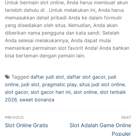
Untuk bermain slot online, Anda harus membuat akun
terlebih dahulu di . Untuk melakukan ini, Anda harus
memasukkan detail pribadi Anda ke dalam formulir
yang disediakan oleh situs. Kemudian, Anda akan
diberikan nama pengguna dan kata sandi. Setelah
Anda selesai melakukannya, Anda dapat mulai
memainkan permainan slot favorit Anda! Anda bahkan
bisa berteman dengan pemain lain.
Tagged
daftar judi slot
,
daftar slot gacor
,
judi
online
,
judi slot
,
pragmatic play
,
situs judi slot online
,
slot gacor
,
slot gacor hari ini
,
slot online
,
slot terbaik
2026
,
sweet bonanza
Navigasi
PREVIOUS
NEXT
pos
Previous
Next
Slot Online Gratis
Slot Adalah Game Online
post:
post:
Populer