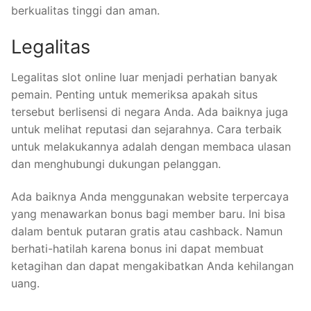
berkualitas tinggi dan aman.
Legalitas
Legalitas slot online luar menjadi perhatian banyak
pemain. Penting untuk memeriksa apakah situs
tersebut berlisensi di negara Anda. Ada baiknya juga
untuk melihat reputasi dan sejarahnya. Cara terbaik
untuk melakukannya adalah dengan membaca ulasan
dan menghubungi dukungan pelanggan.
Ada baiknya Anda menggunakan website terpercaya
yang menawarkan bonus bagi member baru. Ini bisa
dalam bentuk putaran gratis atau cashback. Namun
berhati-hatilah karena bonus ini dapat membuat
ketagihan dan dapat mengakibatkan Anda kehilangan
uang.