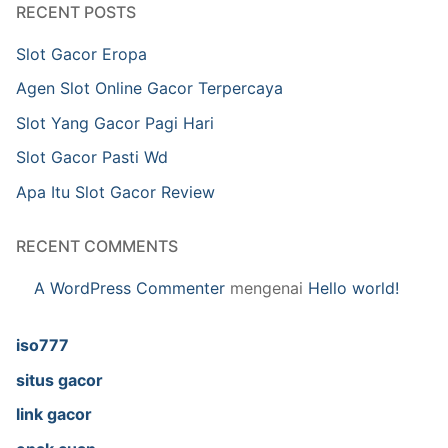
RECENT POSTS
Slot Gacor Eropa
Agen Slot Online Gacor Terpercaya
Slot Yang Gacor Pagi Hari
Slot Gacor Pasti Wd
Apa Itu Slot Gacor Review
RECENT COMMENTS
A WordPress Commenter
mengenai
Hello world!
iso777
situs gacor
link gacor