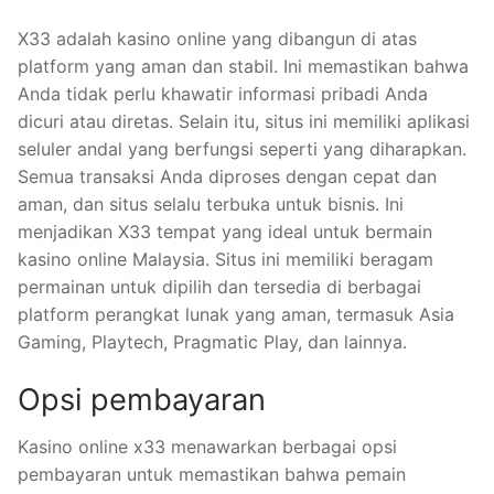
X33 adalah kasino online yang dibangun di atas
platform yang aman dan stabil. Ini memastikan bahwa
Anda tidak perlu khawatir informasi pribadi Anda
dicuri atau diretas. Selain itu, situs ini memiliki aplikasi
seluler andal yang berfungsi seperti yang diharapkan.
Semua transaksi Anda diproses dengan cepat dan
aman, dan situs selalu terbuka untuk bisnis. Ini
menjadikan X33 tempat yang ideal untuk bermain
kasino online Malaysia. Situs ini memiliki beragam
permainan untuk dipilih dan tersedia di berbagai
platform perangkat lunak yang aman, termasuk Asia
Gaming, Playtech, Pragmatic Play, dan lainnya.
Opsi pembayaran
Kasino online x33 menawarkan berbagai opsi
pembayaran untuk memastikan bahwa pemain