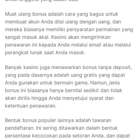
Muat ulang bonus adalah cara yang bagus untuk
membuat akun Anda diisi ulang dengan uang, dan
mereka biasanya memiliki persyaratan permainan yang
sangat masuk akal. Kasino akan mengirimkan
penawaran ini kepada Anda melalui email atau melalui
perangkat lunak saat Anda masuk.
Banyak kasino juga menawarkan bonus tanpa deposit,
yang pada dasarnya adalah uang gratis yang dapat
Anda gunakan untuk bermain game. Namun, jenis
bonus ini biasanya hanya bernilai sedikit dan tidak
akan dirilis hingga Anda menyetujui syarat dan
ketentuan penawaran.
Bentuk bonus populer lainnya adalah tawaran
pendaftaran. Ini sering ditawarkan dalam bentuk
persentase kecocokan pada setoran Anda, dan dapat