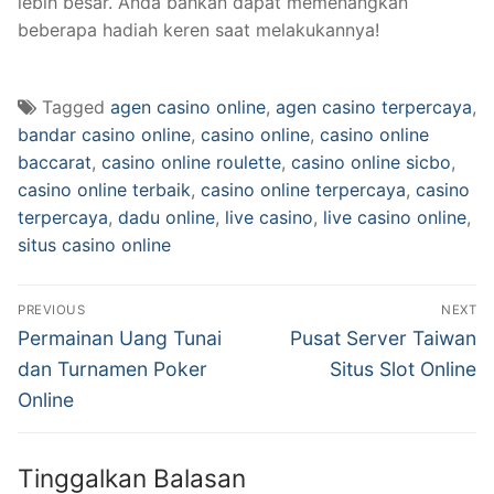
lebih besar. Anda bahkan dapat memenangkan
beberapa hadiah keren saat melakukannya!
Tagged
agen casino online
,
agen casino terpercaya
,
bandar casino online
,
casino online
,
casino online
baccarat
,
casino online roulette
,
casino online sicbo
,
casino online terbaik
,
casino online terpercaya
,
casino
terpercaya
,
dadu online
,
live casino
,
live casino online
,
situs casino online
Navigasi
PREVIOUS
NEXT
pos
Previous
Next
Permainan Uang Tunai
Pusat Server Taiwan
post:
post:
dan Turnamen Poker
Situs Slot Online
Online
Tinggalkan Balasan