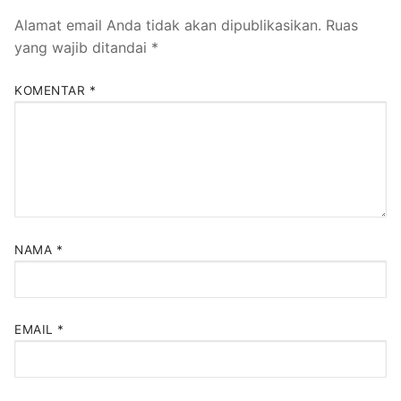
Alamat email Anda tidak akan dipublikasikan.
Ruas
yang wajib ditandai
*
KOMENTAR
*
NAMA
*
EMAIL
*