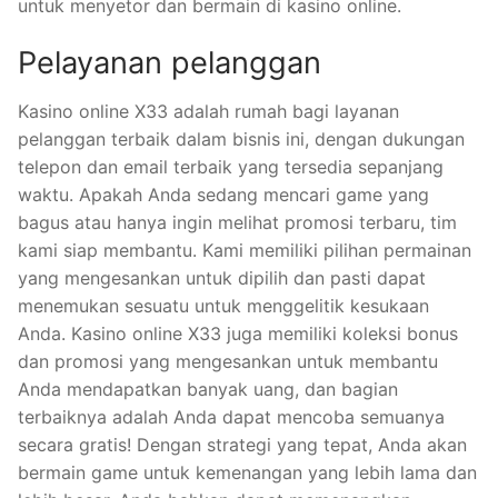
untuk menyetor dan bermain di kasino online.
Pelayanan pelanggan
Kasino online X33 adalah rumah bagi layanan
pelanggan terbaik dalam bisnis ini, dengan dukungan
telepon dan email terbaik yang tersedia sepanjang
waktu. Apakah Anda sedang mencari game yang
bagus atau hanya ingin melihat promosi terbaru, tim
kami siap membantu. Kami memiliki pilihan permainan
yang mengesankan untuk dipilih dan pasti dapat
menemukan sesuatu untuk menggelitik kesukaan
Anda. Kasino online X33 juga memiliki koleksi bonus
dan promosi yang mengesankan untuk membantu
Anda mendapatkan banyak uang, dan bagian
terbaiknya adalah Anda dapat mencoba semuanya
secara gratis! Dengan strategi yang tepat, Anda akan
bermain game untuk kemenangan yang lebih lama dan