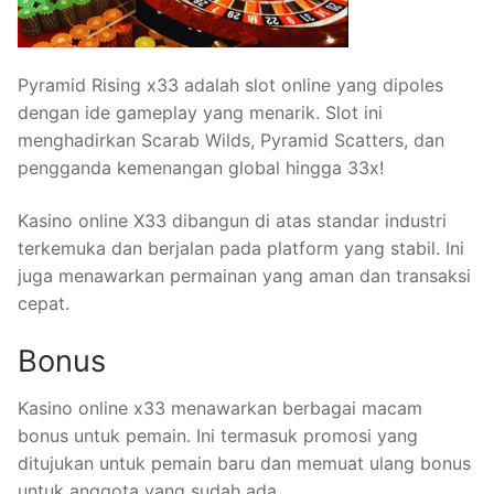
Pyramid Rising x33 adalah slot online yang dipoles
dengan ide gameplay yang menarik. Slot ini
menghadirkan Scarab Wilds, Pyramid Scatters, dan
pengganda kemenangan global hingga 33x!
Kasino online X33 dibangun di atas standar industri
terkemuka dan berjalan pada platform yang stabil. Ini
juga menawarkan permainan yang aman dan transaksi
cepat.
Bonus
Kasino online x33 menawarkan berbagai macam
bonus untuk pemain. Ini termasuk promosi yang
ditujukan untuk pemain baru dan memuat ulang bonus
untuk anggota yang sudah ada.