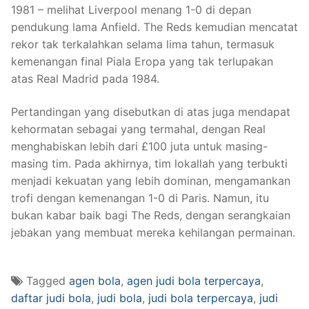
1981 – melihat Liverpool menang 1-0 di depan
pendukung lama Anfield. The Reds kemudian mencatat
rekor tak terkalahkan selama lima tahun, termasuk
kemenangan final Piala Eropa yang tak terlupakan
atas Real Madrid pada 1984.
Pertandingan yang disebutkan di atas juga mendapat
kehormatan sebagai yang termahal, dengan Real
menghabiskan lebih dari £100 juta untuk masing-
masing tim. Pada akhirnya, tim lokallah yang terbukti
menjadi kekuatan yang lebih dominan, mengamankan
trofi dengan kemenangan 1-0 di Paris. Namun, itu
bukan kabar baik bagi The Reds, dengan serangkaian
jebakan yang membuat mereka kehilangan permainan.
Tagged
agen bola
,
agen judi bola terpercaya
,
daftar judi bola
,
judi bola
,
judi bola terpercaya
,
judi