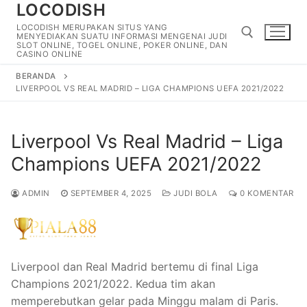
LOCODISH
Lompat
ke
LOCODISH MERUPAKAN SITUS YANG
MENYEDIAKAN SUATU INFORMASI MENGENAI JUDI
konten
SLOT ONLINE, TOGEL ONLINE, POKER ONLINE, DAN
CASINO ONLINE
BERANDA
Cari:
LIVERPOOL VS REAL MADRID – LIGA CHAMPIONS UEFA 2021/2022
Liverpool Vs Real Madrid – Liga
Champions UEFA 2021/2022
ADMIN
SEPTEMBER 4, 2025
JUDI BOLA
0 KOMENTAR
Liverpool dan Real Madrid bertemu di final Liga
Champions 2021/2022. Kedua tim akan
memperebutkan gelar pada Minggu malam di Paris.