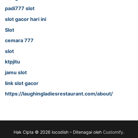
padi777 slot
slot gacor hari ini
Slot
cemara 777
slot
ktpjitu
jamu slot
link slot gacor
https://laughingladiesrestaurant.com/about/
Hak Cipta © 2026 locodish – Ditenagai oleh
Customify
.