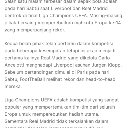
Salah satu malam terbesar dalam sepak bola adalah
pada hari Sabtu saat Liverpool dan Real Madrid
bentrok di final Liga Champions UEFA. Masing-masing
pihak bersaing memperebutkan mahkota Eropa ke-14
yang memperpanjang rekor.
Kedua belah pihak telah bertemu dalam kompetisi
pada beberapa kesempatan tetapi ini akan menjadi
pertama kalinya Real Madrid yang dikelola Carlo
Ancelotti menghadapi Liverpool asuhan Jurgen Klopp.
Sebelum pertandingan dimulai di Paris pada hari
Sabtu, FootTheBall melihat rekor dan head-to-head
mereka.
Liga Champions UEFA adalah kompetisi yang sangat
populer yang mempertemukan tim-tim dari seluruh
Eropa untuk memperebutkan hadiah utama.
Sementara Real Madrid tidak terkalahkan dalam