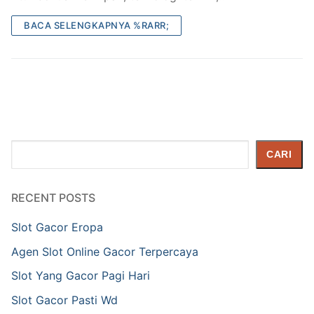
BACA SELENGKAPNYA %RARR;
Cari
CARI
RECENT POSTS
Slot Gacor Eropa
Agen Slot Online Gacor Terpercaya
Slot Yang Gacor Pagi Hari
Slot Gacor Pasti Wd