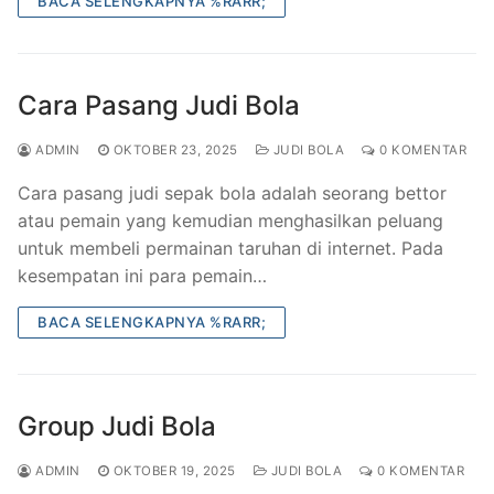
BACA SELENGKAPNYA %RARR;
Cara Pasang Judi Bola
ADMIN
OKTOBER 23, 2025
JUDI BOLA
0 KOMENTAR
Cara pasang judi sepak bola adalah seorang bettor
atau pemain yang kemudian menghasilkan peluang
untuk membeli permainan taruhan di internet. Pada
kesempatan ini para pemain…
BACA SELENGKAPNYA %RARR;
Group Judi Bola
ADMIN
OKTOBER 19, 2025
JUDI BOLA
0 KOMENTAR