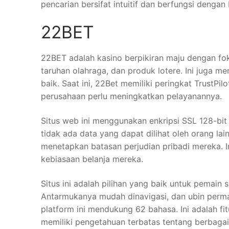
pencarian bersifat intuitif dan berfungsi dengan
22BET
22BET adalah kasino berpikiran maju dengan fok
taruhan olahraga, dan produk lotere. Ini juga 
baik. Saat ini, 22Bet memiliki peringkat TrustPi
perusahaan perlu meningkatkan pelayanannya.
Situs web ini menggunakan enkripsi SSL 128-bit
tidak ada data yang dapat dilihat oleh orang lai
menetapkan batasan perjudian pribadi mereka. In
kebiasaan belanja mereka.
Situs ini adalah pilihan yang baik untuk pemain 
Antarmukanya mudah dinavigasi, dan ubin permai
platform ini mendukung 62 bahasa. Ini adalah fi
memiliki pengetahuan terbatas tentang berbagai