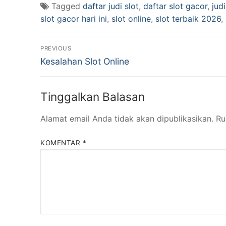
Tagged
daftar judi slot
,
daftar slot gacor
,
judi
slot gacor hari ini
,
slot online
,
slot terbaik 2026
,
Navigasi
PREVIOUS
Previous
pos
Kesalahan Slot Online
post:
Tinggalkan Balasan
Alamat email Anda tidak akan dipublikasikan.
Ru
KOMENTAR
*