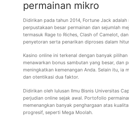
permainan mikro
Didirikan pada tahun 2014, Fortune Jack adalah
perpustakaan besar permainan dan sejumlah meja 
termasuk Rage to Riches, Clash of Camelot, d
penyetoran serta penarikan diproses dalam hitu
Kasino online ini terkenal dengan banyak pilih
menawarkan bonus sambutan yang besar, dan pr
meningkatkan kemenangan Anda. Selain itu, ia 
dan otentikasi dua faktor.
Didirikan oleh lulusan Ilmu Bisnis Universitas 
perjudian online sejak awal. Portofolio permain
memenangkan banyak penghargaan atas kualitasny
progresif, seperti Mega Moolah.