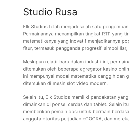
Studio Rusa
Elk Studios telah menjadi salah satu pengemban
Permainannya menampilkan tingkat RTP yang ti
matematikanya yang inovatif menjadikannya pop
fitur, termasuk pengganda progresif, simbol lia
Meskipun relatif baru dalam industri ini, perma
ditemukan oleh beberapa agregator kasino online.
ini mempunyai model matematika canggih dan gra
ditemukan di mesin slot video modern.
Selain itu, Elk Studios memiliki pendekatan ya
dimainkan di ponsel cerdas dan tablet. Selain itu
memberikan pemain opsi untuk bermain berdasark
anggota otoritas perjudian eCOGRA, dan mereka 