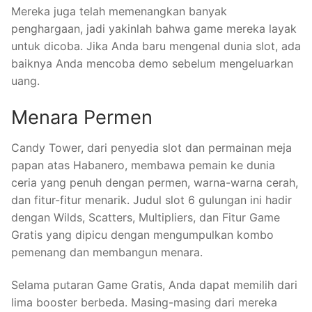
Mereka juga telah memenangkan banyak
penghargaan, jadi yakinlah bahwa game mereka layak
untuk dicoba. Jika Anda baru mengenal dunia slot, ada
baiknya Anda mencoba demo sebelum mengeluarkan
uang.
Menara Permen
Candy Tower, dari penyedia slot dan permainan meja
papan atas Habanero, membawa pemain ke dunia
ceria yang penuh dengan permen, warna-warna cerah,
dan fitur-fitur menarik. Judul slot 6 gulungan ini hadir
dengan Wilds, Scatters, Multipliers, dan Fitur Game
Gratis yang dipicu dengan mengumpulkan kombo
pemenang dan membangun menara.
Selama putaran Game Gratis, Anda dapat memilih dari
lima booster berbeda. Masing-masing dari mereka