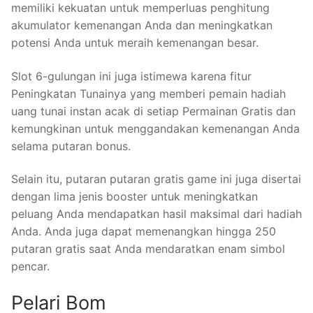
memiliki kekuatan untuk memperluas penghitung
akumulator kemenangan Anda dan meningkatkan
potensi Anda untuk meraih kemenangan besar.
Slot 6-gulungan ini juga istimewa karena fitur
Peningkatan Tunainya yang memberi pemain hadiah
uang tunai instan acak di setiap Permainan Gratis dan
kemungkinan untuk menggandakan kemenangan Anda
selama putaran bonus.
Selain itu, putaran putaran gratis game ini juga disertai
dengan lima jenis booster untuk meningkatkan
peluang Anda mendapatkan hasil maksimal dari hadiah
Anda. Anda juga dapat memenangkan hingga 250
putaran gratis saat Anda mendaratkan enam simbol
pencar.
Pelari Bom