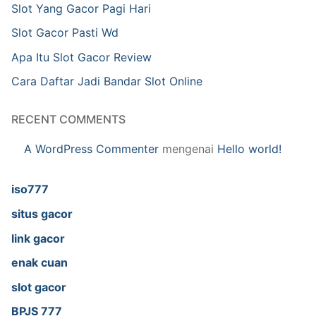
Slot Yang Gacor Pagi Hari
Slot Gacor Pasti Wd
Apa Itu Slot Gacor Review
Cara Daftar Jadi Bandar Slot Online
RECENT COMMENTS
A WordPress Commenter
mengenai
Hello world!
iso777
situs gacor
link gacor
enak cuan
slot gacor
BPJS 777