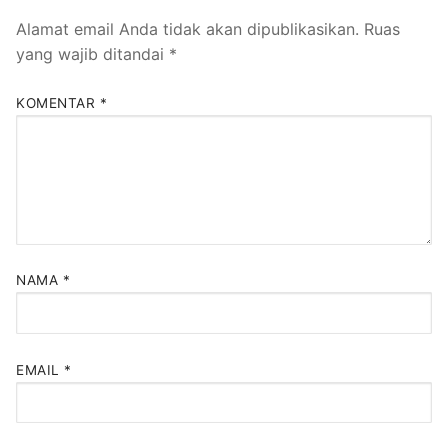
Alamat email Anda tidak akan dipublikasikan.
Ruas
yang wajib ditandai
*
KOMENTAR
*
NAMA
*
EMAIL
*