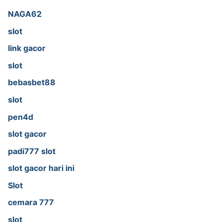
NAGA62
slot
link gacor
slot
bebasbet88
slot
pen4d
slot gacor
padi777 slot
slot gacor hari ini
Slot
cemara 777
slot