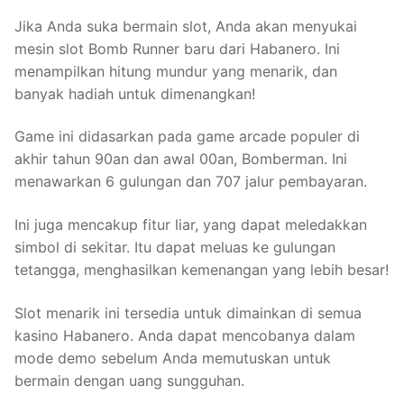
Jika Anda suka bermain slot, Anda akan menyukai
mesin slot Bomb Runner baru dari Habanero. Ini
menampilkan hitung mundur yang menarik, dan
banyak hadiah untuk dimenangkan!
Game ini didasarkan pada game arcade populer di
akhir tahun 90an dan awal 00an, Bomberman. Ini
menawarkan 6 gulungan dan 707 jalur pembayaran.
Ini juga mencakup fitur liar, yang dapat meledakkan
simbol di sekitar. Itu dapat meluas ke gulungan
tetangga, menghasilkan kemenangan yang lebih besar!
Slot menarik ini tersedia untuk dimainkan di semua
kasino Habanero. Anda dapat mencobanya dalam
mode demo sebelum Anda memutuskan untuk
bermain dengan uang sungguhan.