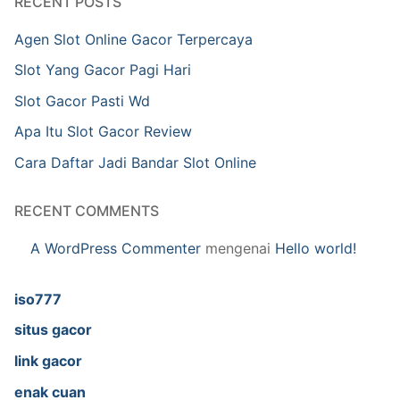
RECENT POSTS
Agen Slot Online Gacor Terpercaya
Slot Yang Gacor Pagi Hari
Slot Gacor Pasti Wd
Apa Itu Slot Gacor Review
Cara Daftar Jadi Bandar Slot Online
RECENT COMMENTS
A WordPress Commenter
mengenai
Hello world!
iso777
situs gacor
link gacor
enak cuan