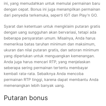
ini, yang memudahkan untuk memulai permainan baru
dengan cepat. Bonus ini juga menampilkan permainan
dari penyedia terkemuka, seperti IGT dan Play’n GO.
Syarat dan ketentuan untuk mengklaim putaran gratis
dengan uang sungguhan akan bervariasi, tetapi ada
beberapa persyaratan umum. Misalnya, Anda harus
memeriksa batas taruhan minimum dan maksimum,
ukuran dan nilai putaran gratis, dan setoran minimum
yang diperlukan untuk menguangkan kemenangan.
Anda juga harus mencari RTP, yang menjelaskan
seberapa sering permainan tertentu membayar
kembali rata-rata. Sebaiknya Anda mencoba
permainan RTP tinggi, karena dapat membantu Anda
memenangkan lebih banyak uang.
Putaran bonus