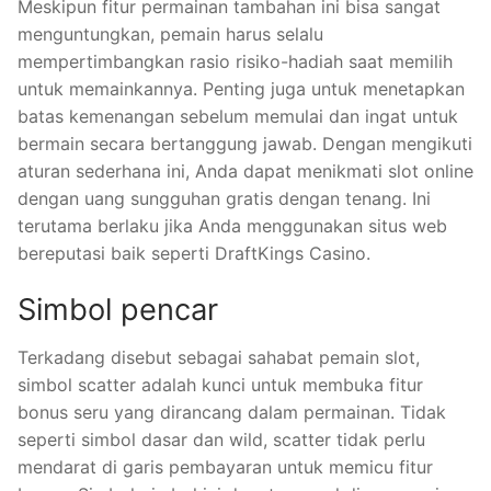
Meskipun fitur permainan tambahan ini bisa sangat
menguntungkan, pemain harus selalu
mempertimbangkan rasio risiko-hadiah saat memilih
untuk memainkannya. Penting juga untuk menetapkan
batas kemenangan sebelum memulai dan ingat untuk
bermain secara bertanggung jawab. Dengan mengikuti
aturan sederhana ini, Anda dapat menikmati slot online
dengan uang sungguhan gratis dengan tenang. Ini
terutama berlaku jika Anda menggunakan situs web
bereputasi baik seperti DraftKings Casino.
Simbol pencar
Terkadang disebut sebagai sahabat pemain slot,
simbol scatter adalah kunci untuk membuka fitur
bonus seru yang dirancang dalam permainan. Tidak
seperti simbol dasar dan wild, scatter tidak perlu
mendarat di garis pembayaran untuk memicu fitur