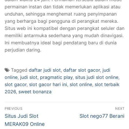
permainan instan dan tidak memerlukan aplikasi atau
unduhan, sehingga menghemat ruang penyimpanan
yang berharga bagi pengguna di perangkat mereka.
Situs web ini kompatibel dengan perangkat seluler dan
memiliki antarmuka sederhana yang mudah dinavigasi.
Ini membuatnya ideal bagi pendatang baru di dunia
perjudian daring.
Tagged
daftar judi slot
,
daftar slot gacor
,
judi
online
,
judi slot
,
pragmatic play
,
situs judi slot online
,
slot gacor
,
slot gacor hari ini
,
slot online
,
slot terbaik
2026
,
sweet bonanza
Navigasi
PREVIOUS
NEXT
pos
Previous
Next
Situs Judi Slot
Slot nego77 Berani
post:
post:
MERAK09 Online