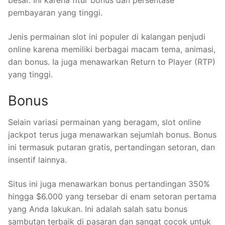
besar. Ini karena fitur bonus dan persentase
pembayaran yang tinggi.
Jenis permainan slot ini populer di kalangan penjudi
online karena memiliki berbagai macam tema, animasi,
dan bonus. Ia juga menawarkan Return to Player (RTP)
yang tinggi.
Bonus
Selain variasi permainan yang beragam, slot online
jackpot terus juga menawarkan sejumlah bonus. Bonus
ini termasuk putaran gratis, pertandingan setoran, dan
insentif lainnya.
Situs ini juga menawarkan bonus pertandingan 350%
hingga $6.000 yang tersebar di enam setoran pertama
yang Anda lakukan. Ini adalah salah satu bonus
sambutan terbaik di pasaran dan sangat cocok untuk