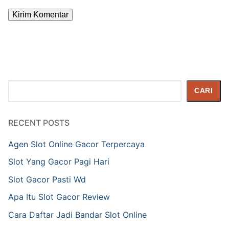
Cari
CARI
RECENT POSTS
Agen Slot Online Gacor Terpercaya
Slot Yang Gacor Pagi Hari
Slot Gacor Pasti Wd
Apa Itu Slot Gacor Review
Cara Daftar Jadi Bandar Slot Online