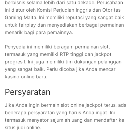
berbisnis selama lebih dari satu dekade. Perusahaan
ini diatur oleh Komisi Perjudian Inggris dan Otoritas
Gaming Malta. Ini memiliki reputasi yang sangat baik
untuk fairplay dan menyediakan berbagai permainan
menarik bagi para pemainnya.
Penyedia ini memiliki beragam permainan slot,
termasuk yang memiliki RTP tinggi dan jackpot
progresif. Ini juga memiliki tim dukungan pelanggan
yang sangat baik. Perlu dicoba jika Anda mencari
kasino online baru.
Persyaratan
Jika Anda ingin bermain slot online jackpot terus, ada
beberapa persyaratan yang harus Anda ingat. Ini
termasuk menyetor sejumlah uang dan mendaftar ke
situs judi online.