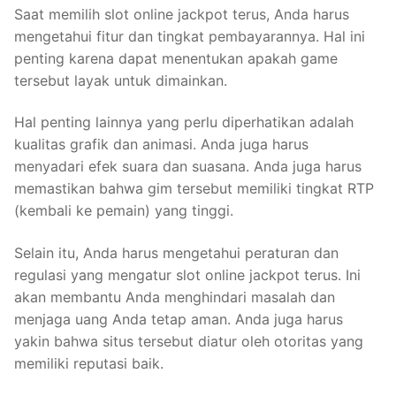
Saat memilih slot online jackpot terus, Anda harus
mengetahui fitur dan tingkat pembayarannya. Hal ini
penting karena dapat menentukan apakah game
tersebut layak untuk dimainkan.
Hal penting lainnya yang perlu diperhatikan adalah
kualitas grafik dan animasi. Anda juga harus
menyadari efek suara dan suasana. Anda juga harus
memastikan bahwa gim tersebut memiliki tingkat RTP
(kembali ke pemain) yang tinggi.
Selain itu, Anda harus mengetahui peraturan dan
regulasi yang mengatur slot online jackpot terus. Ini
akan membantu Anda menghindari masalah dan
menjaga uang Anda tetap aman. Anda juga harus
yakin bahwa situs tersebut diatur oleh otoritas yang
memiliki reputasi baik.