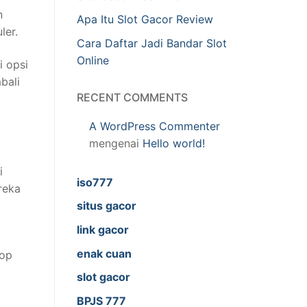
n
Apa Itu Slot Gacor Review
ler.
Cara Daftar Jadi Bandar Slot
Online
i opsi
bali
RECENT COMMENTS
A WordPress Commenter
mengenai
Hello world!
i
iso777
ereka
situs gacor
link gacor
enak cuan
pop
slot gacor
BPJS 777