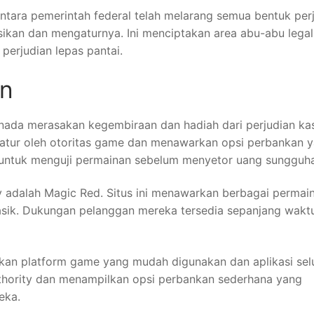
entara pemerintah federal telah melarang semua bentuk per
nsikan dan mengaturnya. Ini menciptakan area abu-abu legal
erjudian lepas pantai.
an
nada merasakan kegembiraan dan hadiah dari perjudian ka
i diatur oleh otoritas game dan menawarkan opsi perbankan 
s untuk menguji permainan sebelum menyetor uang sungguh
ny adalah Magic Red. Situs ini menawarkan berbagai permai
asik. Dukungan pelanggan mereka tersedia sepanjang wakt
kan platform game yang mudah digunakan dan aplikasi selu
thority dan menampilkan opsi perbankan sederhana yang
eka.