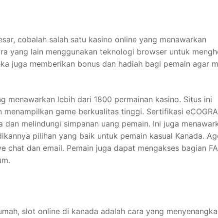
sar, cobalah salah satu kasino online yang menawarkan
ara yang lain menggunakan teknologi browser untuk mengh
reka juga memberikan bonus dan hadiah bagi pemain agar 
ng menawarkan lebih dari 1800 permainan kasino. Situs ini
enampilkan game berkualitas tinggi. Sertifikasi eCOGR
ya dan melindungi simpanan uang pemain. Ini juga menawar
ikannya pilihan yang baik untuk pemain kasual Kanada. Ag
ive chat dan email. Pemain juga dapat mengakses bagian F
um.
umah, slot online di kanada adalah cara yang menyenangka