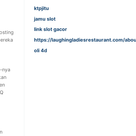
ktpjitu
jamu slot
link slot gacor
osting
mereka
https://laughingladiesrestaurant.com/abou
oli 4d
A-nya
kan
en
AQ
n