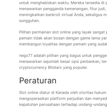
untuk menghabiskan waktu. Mereka tersedia di p
menawarkan pengganda kemenangan, fitur judi, d
meningkatkan bankroll virtual Anda, sekaligus
sungguhan.
Pilihan permainan slot online yang layak sangat
pemain tidak akan bosan dengan game lama yang
membangun loyalitas dengan pemain yang suda
nego77 adalah pilihan yang bagus untuk pengge
menawarkan sejumlah besar opsi perbankan, term
cryptocurrency Bitstarz yang populer.
Peraturan
Slot online diatur di Kanada oleh otoritas huku
mengoperasikan platform perjudian dan menyedi
kepatuhan perusahaan terhadap undang-undang p