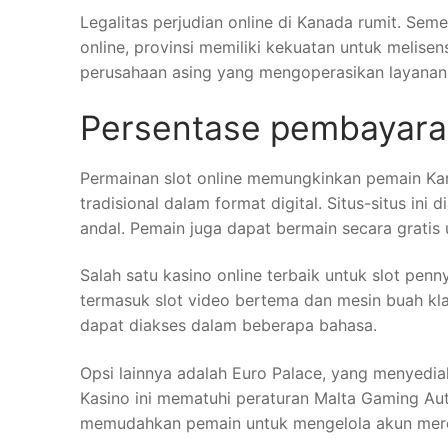
Legalitas perjudian online di Kanada rumit. Sem
online, provinsi memiliki kekuatan untuk melise
perusahaan asing yang mengoperasikan layanan p
Persentase pembayar
Permainan slot online memungkinkan pemain Ka
tradisional dalam format digital. Situs-situs in
andal. Pemain juga dapat bermain secara grati
Salah satu kasino online terbaik untuk slot pen
termasuk slot video bertema dan mesin buah kl
dapat diakses dalam beberapa bahasa.
Opsi lainnya adalah Euro Palace, yang menyedia
Kasino ini mematuhi peraturan Malta Gaming Au
memudahkan pemain untuk mengelola akun mer