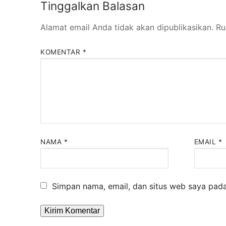
Tinggalkan Balasan
Alamat email Anda tidak akan dipublikasikan.
Ru
KOMENTAR
*
NAMA
*
EMAIL
*
Simpan nama, email, dan situs web saya pada