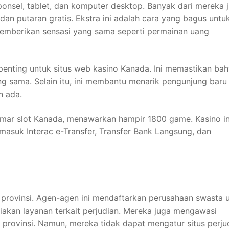
onsel, tablet, dan komputer desktop. Banyak dari mereka 
an putaran gratis. Ekstra ini adalah cara yang bagus untu
 memberikan sensasi yang sama seperti permainan uang
 penting untuk situs web kasino Kanada. Ini memastikan ba
 sama. Selain itu, ini membantu menarik pengunjung baru
h ada.
mar slot Kanada, menawarkan hampir 1800 game. Kasino in
asuk Interac e-Transfer, Transfer Bank Langsung, dan
m provinsi. Agen-agen ini mendaftarkan perusahaan swasta 
akan layanan terkait perjudian. Mereka juga mengawasi
rovinsi. Namun, mereka tidak dapat mengatur situs perju