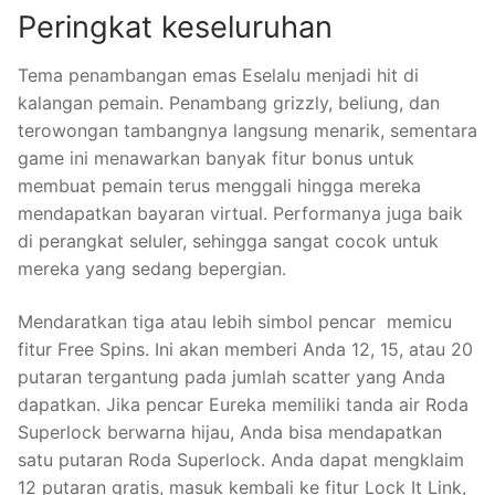
Peringkat keseluruhan
Tema penambangan emas Eselalu menjadi hit di
kalangan pemain. Penambang grizzly, beliung, dan
terowongan tambangnya langsung menarik, sementara
game ini menawarkan banyak fitur bonus untuk
membuat pemain terus menggali hingga mereka
mendapatkan bayaran virtual. Performanya juga baik
di perangkat seluler, sehingga sangat cocok untuk
mereka yang sedang bepergian.
Mendaratkan tiga atau lebih simbol pencar memicu
fitur Free Spins. Ini akan memberi Anda 12, 15, atau 20
putaran tergantung pada jumlah scatter yang Anda
dapatkan. Jika pencar Eureka memiliki tanda air Roda
Superlock berwarna hijau, Anda bisa mendapatkan
satu putaran Roda Superlock. Anda dapat mengklaim
12 putaran gratis, masuk kembali ke fitur Lock It Link,