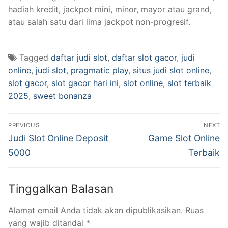
hadiah kredit, jackpot mini, minor, mayor atau grand,
atau salah satu dari lima jackpot non-progresif.
Tagged
daftar judi slot
,
daftar slot gacor
,
judi
online
,
judi slot
,
pragmatic play
,
situs judi slot online
,
slot gacor
,
slot gacor hari ini
,
slot online
,
slot terbaik
2025
,
sweet bonanza
Navigasi
PREVIOUS
NEXT
pos
Previous
Next
Judi Slot Online Deposit
Game Slot Online
post:
post:
5000
Terbaik
Tinggalkan Balasan
Alamat email Anda tidak akan dipublikasikan.
Ruas
yang wajib ditandai
*