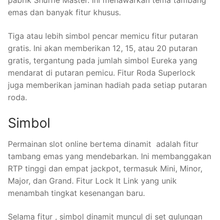
pabrik Shuffle Master. Ini menawarkan tema tambang
emas dan banyak fitur khusus.
Tiga atau lebih simbol pencar memicu fitur putaran
gratis. Ini akan memberikan 12, 15, atau 20 putaran
gratis, tergantung pada jumlah simbol Eureka yang
mendarat di putaran pemicu. Fitur Roda Superlock
juga memberikan jaminan hadiah pada setiap putaran
roda.
Simbol
Permainan slot online bertema dinamit adalah fitur
tambang emas yang mendebarkan. Ini membanggakan
RTP tinggi dan empat jackpot, termasuk Mini, Minor,
Major, dan Grand. Fitur Lock It Link yang unik
menambah tingkat kesenangan baru.
Selama fitur , simbol dinamit muncul di set gulungan