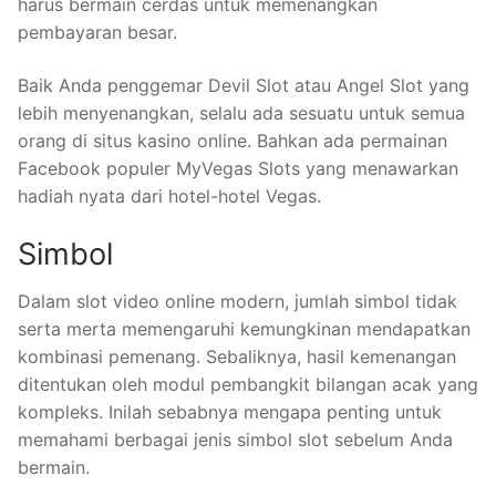
harus bermain cerdas untuk memenangkan
pembayaran besar.
Baik Anda penggemar Devil Slot atau Angel Slot yang
lebih menyenangkan, selalu ada sesuatu untuk semua
orang di situs kasino online. Bahkan ada permainan
Facebook populer MyVegas Slots yang menawarkan
hadiah nyata dari hotel-hotel Vegas.
Simbol
Dalam slot video online modern, jumlah simbol tidak
serta merta memengaruhi kemungkinan mendapatkan
kombinasi pemenang. Sebaliknya, hasil kemenangan
ditentukan oleh modul pembangkit bilangan acak yang
kompleks. Inilah sebabnya mengapa penting untuk
memahami berbagai jenis simbol slot sebelum Anda
bermain.