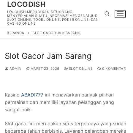
LOCODISH
Lompat
ke
LOCODISH MERUPAKAN SITUS YANG
MENYEDIAKAN SUATU INFORMASI MENGENAI JUDI
konten
SLOT ONLINE, TOGEL ONLINE, POKER ONLINE, DAN
CASINO ONLINE
BERANDA
SLOT GACOR JAM SARANG
Cari:
Slot Gacor Jam Sarang
ADMIN
MARET 23, 2026
SLOT ONLINE
0 KOMENTAR
Kasino
ABADI777
ini menawarkan banyak pilihan
permainan dan memiliki layanan pelanggan yang
sangat baik.
Slot gacor ini merupakan situs terpercaya yang sudah
beberapa tahun berbisnis. Layanan pelanggan mereka