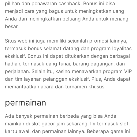
pilihan dan penawaran cashback. Bonus ini bisa
menjadi cara yang bagus untuk meningkatkan uang
Anda dan meningkatkan peluang Anda untuk menang
besar.
Situs web ini juga memiliki sejumlah promosi lainnya,
termasuk bonus selamat datang dan program loyalitas
eksklusif. Bonus ini dapat ditukarkan dengan berbagai
hadiah, termasuk uang tunai, barang dagangan, dan
perjalanan. Selain itu, kasino menawarkan program VIP
dan tim layanan pelanggan eksklusif. Plus, Anda dapat
memanfaatkan acara dan turnamen khusus.
permainan
Ada banyak permainan berbeda yang bisa Anda
mainkan di slot gacor jam sekarang. Ini termasuk slot,
kartu awal, dan permainan lainnya. Beberapa game ini