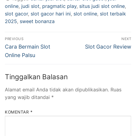
online
,
judi slot
,
pragmatic play
,
situs judi slot online
,
slot gacor
,
slot gacor hari ini
,
slot online
,
slot terbaik
2025
,
sweet bonanza
Navigasi
PREVIOUS
NEXT
pos
Previous
Next
Cara Bermain Slot
Slot Gacor Review
post:
post:
Online Palsu
Tinggalkan Balasan
Alamat email Anda tidak akan dipublikasikan.
Ruas
yang wajib ditandai
*
KOMENTAR
*