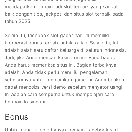
mendapatkan pemain judi slot terbaik yang sangat
baik dengan tips, jackpot, dan situs slot terbaik pada
tahun 2025.
Selain itu, facebook slot gacor hari ini memiliki
kooperasi bonus terbaik untuk kalian. Selain itu, ini
adalah salah satu daftar keluarga di seluruh Indonesia.
Jadi, jika Anda mencari kasino online yang bagus,
Anda harus memeriksa situs ini. Bagian terbaiknya
adalah, Anda tidak perlu memiliki pengalaman
sebelumnya untuk memainkan game ini. Anda bahkan
dapat mencoba versi demo sebelum menyetor uang!
Ini adalah cara sempurna untuk mempelajari cara
bermain kasino ini.
Bonus
Untuk menarik lebih banyak pemain, facebook slot