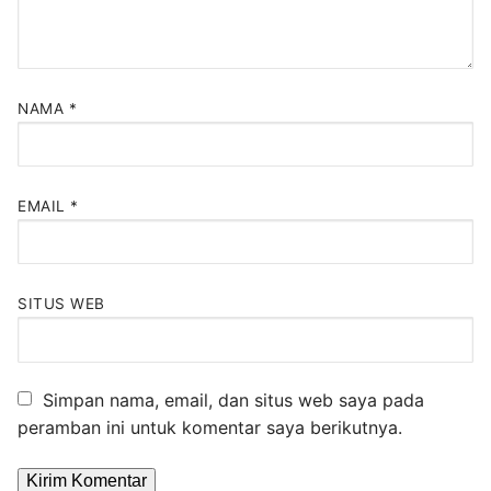
NAMA
*
EMAIL
*
SITUS WEB
Simpan nama, email, dan situs web saya pada
peramban ini untuk komentar saya berikutnya.