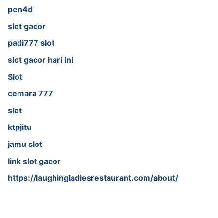
pen4d
slot gacor
padi777 slot
slot gacor hari ini
Slot
cemara 777
slot
ktpjitu
jamu slot
link slot gacor
https://laughingladiesrestaurant.com/about/