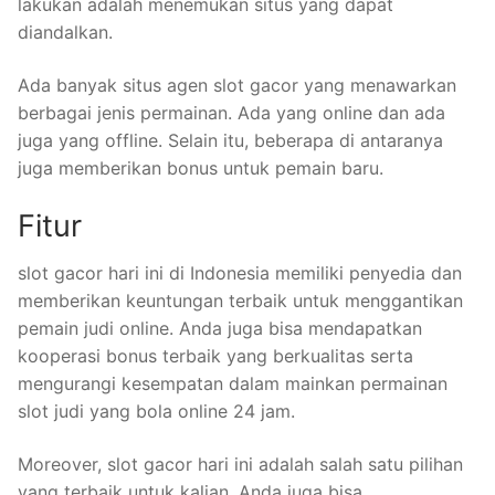
lakukan adalah menemukan situs yang dapat
diandalkan.
Ada banyak situs agen slot gacor yang menawarkan
berbagai jenis permainan. Ada yang online dan ada
juga yang offline. Selain itu, beberapa di antaranya
juga memberikan bonus untuk pemain baru.
Fitur
slot gacor hari ini di Indonesia memiliki penyedia dan
memberikan keuntungan terbaik untuk menggantikan
pemain judi online. Anda juga bisa mendapatkan
kooperasi bonus terbaik yang berkualitas serta
mengurangi kesempatan dalam mainkan permainan
slot judi yang bola online 24 jam.
Moreover, slot gacor hari ini adalah salah satu pilihan
yang terbaik untuk kalian. Anda juga bisa