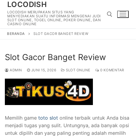
LOCODISH
Lompat
ke
LOCODISH MERUPAKAN SITUS YANG
MENYEDIAKAN SUATU INFORMASI MENGENAI JUDI
konten
SLOT ONLINE, TOGEL ONLINE, POKER ONLINE, DAN
CASINO ONLINE
BERANDA
SLOT GACOR BANGET REVIEW
Cari:
Slot Gacor Banget Review
ADMIN
JUNI 15, 2026
SLOT ONLINE
0 KOMENTAR
Memilih game
toto slot
online terbaik untuk Anda bisa
menjadi tugas yang sulit. Untungnya, ada banyak opsi
untuk dipilih dan yang paling penting adalah memilih