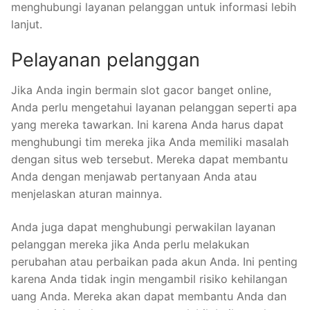
menghubungi layanan pelanggan untuk informasi lebih
lanjut.
Pelayanan pelanggan
Jika Anda ingin bermain slot gacor banget online,
Anda perlu mengetahui layanan pelanggan seperti apa
yang mereka tawarkan. Ini karena Anda harus dapat
menghubungi tim mereka jika Anda memiliki masalah
dengan situs web tersebut. Mereka dapat membantu
Anda dengan menjawab pertanyaan Anda atau
menjelaskan aturan mainnya.
Anda juga dapat menghubungi perwakilan layanan
pelanggan mereka jika Anda perlu melakukan
perubahan atau perbaikan pada akun Anda. Ini penting
karena Anda tidak ingin mengambil risiko kehilangan
uang Anda. Mereka akan dapat membantu Anda dan