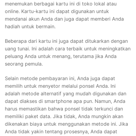
menemukan berbagai kartu ini di toko lokal atau
online. Kartu-kartu ini dapat digunakan untuk
mendanai akun Anda dan juga dapat memberi Anda
hadiah untuk bermain.
Beberapa dari kartu ini juga dapat ditukarkan dengan
uang tunai. Ini adalah cara terbaik untuk meningkatkan
peluang Anda untuk menang, terutama jika Anda
seorang pemula.
Selain metode pembayaran ini, Anda juga dapat
memilih untuk menyetor melalui ponsel Anda. Ini
adalah metode alternatif yang mudah digunakan dan
dapat diakses di smartphone apa pun. Namun, Anda
harus memastikan bahwa ponsel tidak terkunci dan
memiliki paket data. Jika tidak, Anda mungkin akan
dikenakan biaya untuk menggunakan metode ini. Jika
Anda tidak yakin tentang prosesnya, Anda dapat