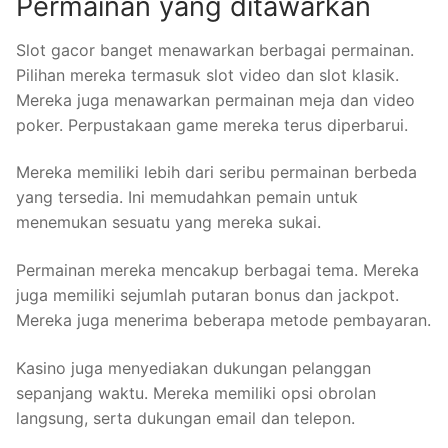
Permainan yang ditawarkan
Slot gacor banget menawarkan berbagai permainan.
Pilihan mereka termasuk slot video dan slot klasik.
Mereka juga menawarkan permainan meja dan video
poker. Perpustakaan game mereka terus diperbarui.
Mereka memiliki lebih dari seribu permainan berbeda
yang tersedia. Ini memudahkan pemain untuk
menemukan sesuatu yang mereka sukai.
Permainan mereka mencakup berbagai tema. Mereka
juga memiliki sejumlah putaran bonus dan jackpot.
Mereka juga menerima beberapa metode pembayaran.
Kasino juga menyediakan dukungan pelanggan
sepanjang waktu. Mereka memiliki opsi obrolan
langsung, serta dukungan email dan telepon.