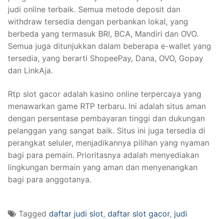
judi online terbaik. Semua metode deposit dan
withdraw tersedia dengan perbankan lokal, yang
berbeda yang termasuk BRI, BCA, Mandiri dan OVO.
Semua juga ditunjukkan dalam beberapa e-wallet yang
tersedia, yang berarti ShopeePay, Dana, OVO, Gopay
dan LinkAja.
Rtp slot gacor adalah kasino online terpercaya yang
menawarkan game RTP terbaru. Ini adalah situs aman
dengan persentase pembayaran tinggi dan dukungan
pelanggan yang sangat baik. Situs ini juga tersedia di
perangkat seluler, menjadikannya pilihan yang nyaman
bagi para pemain. Prioritasnya adalah menyediakan
lingkungan bermain yang aman dan menyenangkan
bagi para anggotanya.
Tagged
daftar judi slot
,
daftar slot gacor
,
judi