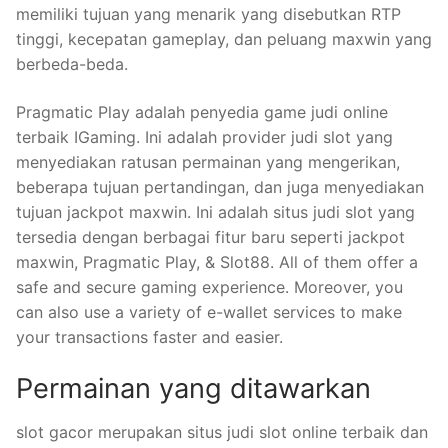
memiliki tujuan yang menarik yang disebutkan RTP
tinggi, kecepatan gameplay, dan peluang maxwin yang
berbeda-beda.
Pragmatic Play adalah penyedia game judi online
terbaik IGaming. Ini adalah provider judi slot yang
menyediakan ratusan permainan yang mengerikan,
beberapa tujuan pertandingan, dan juga menyediakan
tujuan jackpot maxwin. Ini adalah situs judi slot yang
tersedia dengan berbagai fitur baru seperti jackpot
maxwin, Pragmatic Play, & Slot88. All of them offer a
safe and secure gaming experience. Moreover, you
can also use a variety of e-wallet services to make
your transactions faster and easier.
Permainan yang ditawarkan
slot gacor merupakan situs judi slot online terbaik dan