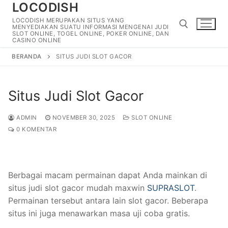
LOCODISH
Lompat
ke
LOCODISH MERUPAKAN SITUS YANG
MENYEDIAKAN SUATU INFORMASI MENGENAI JUDI
konten
SLOT ONLINE, TOGEL ONLINE, POKER ONLINE, DAN
CASINO ONLINE
BERANDA
SITUS JUDI SLOT GACOR
Cari:
Situs Judi Slot Gacor
ADMIN
NOVEMBER 30, 2025
SLOT ONLINE
0 KOMENTAR
Berbagai macam permainan dapat Anda mainkan di
situs judi slot gacor mudah maxwin
SUPRASLOT
.
Permainan tersebut antara lain slot gacor. Beberapa
situs ini juga menawarkan masa uji coba gratis.