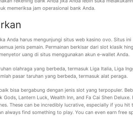
akan rekening bank Anda jika Anda lebih suka melakukann
ntuk memeriksa jam operasional bank Anda.
arkan
ka Anda harus mengunjungi situs web kasino ovo. Situs ini
ua jenis pemain. Permainan berkisar dari slot klasik hin
menyetor uang di situs menggunakan akun e-wallet Anda.
ruhan olahraga yang berbeda, termasuk Liga Italia, Liga Ingg
mlah pasar taruhan yang berbeda, termasuk alat peraga.
aik bisa bergabung dengan jenis slot yang terpopuler. Be
k Gods, Lantern Luck, Wealth Inn, and Fa Cai Shen Deluxe. 
es. These can be incredibly lucrative, especially if you hit 
an always find something to play. You can even earn free s