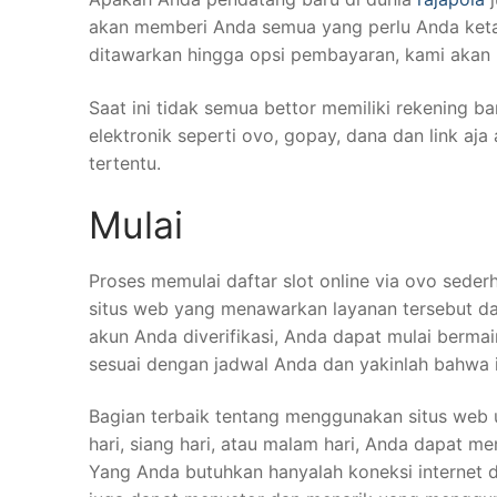
akan memberi Anda semua yang perlu Anda ketahu
ditawarkan hingga opsi pembayaran, kami akan
Saat ini tidak semua bettor memiliki rekening b
elektronik seperti ovo, gopay, dana dan link a
tertentu.
Mulai
Proses memulai daftar slot online via ovo sede
situs web yang menawarkan layanan tersebut d
akun Anda diverifikasi, Anda dapat mulai berm
sesuai dengan jadwal Anda dan yakinlah bahwa 
Bagian terbaik tentang menggunakan situs web un
hari, siang hari, atau malam hari, Anda dapat me
Yang Anda butuhkan hanyalah koneksi internet 