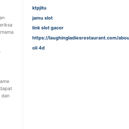
ktpjitu
an
jamu slot
eriksa
link slot gacor
ernama
https://laughingladiesrestaurant.com/abou
oli 4d
f
 Game
 dapat
 dan