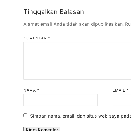
Tinggalkan Balasan
Alamat email Anda tidak akan dipublikasikan.
Ru
KOMENTAR
*
NAMA
*
EMAIL
*
Simpan nama, email, dan situs web saya pada