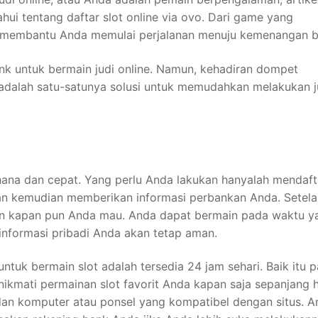
i tentang daftar slot online via ovo. Dari game yang
 membantu Anda memulai perjalanan menuju kemenangan b
ank untuk bermain judi online. Namun, kehadiran dompet
ja adalah satu-satunya solusi untuk memudahkan melakukan 
rhana dan cepat. Yang perlu Anda lakukan hanyalah mendaft
an kemudian memberikan informasi perbankan Anda. Setela
ain kapan pun Anda mau. Anda dapat bermain pada waktu y
informasi pribadi Anda akan tetap aman.
tuk bermain slot adalah tersedia 24 jam sehari. Baik itu p
nikmati permainan slot favorit Anda kapan saja sepanjang h
dan komputer atau ponsel yang kompatibel dengan situs. A