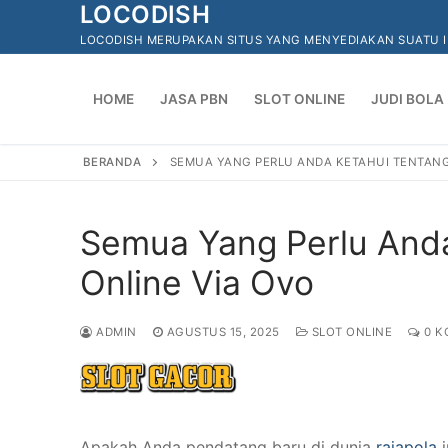
LOCODISH
Lompat
ke
LOCODISH MERUPAKAN SITUS YANG MENYEDIAKAN SUATU IN
konten
HOME
JASA PBN
SLOT ONLINE
JUDI BOLA
BERANDA
SEMUA YANG PERLU ANDA KETAHUI TENTANG
Semua Yang Perlu Anda
Online Via Ovo
ADMIN
AGUSTUS 15, 2025
SLOT ONLINE
0 K
Apakah Anda pendatang baru di dunia
rajapola
j