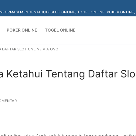
FORMASI MENGENAI JUDI SLOT ONLINE, TOGEL ONLINE, POKER ONLINE,
POKER ONLINE
TOGEL ONLINE
 DAFTAR SLOT ONLINE VIA OVO
Cari:
 Ketahui Tentang Daftar Slo
OMENTAR
udi online, atau Anda adalah pemain berpengalaman, artikel