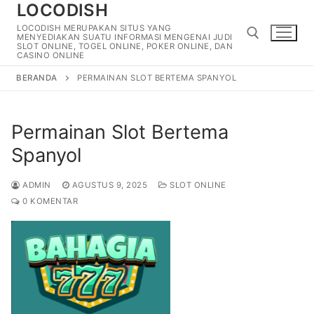
LOCODISH
Lompat
ke
LOCODISH MERUPAKAN SITUS YANG
MENYEDIAKAN SUATU INFORMASI MENGENAI JUDI
konten
SLOT ONLINE, TOGEL ONLINE, POKER ONLINE, DAN
CASINO ONLINE
BERANDA
PERMAINAN SLOT BERTEMA SPANYOL
Cari:
Permainan Slot Bertema
Spanyol
ADMIN
AGUSTUS 9, 2025
SLOT ONLINE
0 KOMENTAR