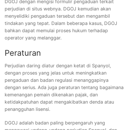
DGOJ dengan mengisi formulir pengaduan terkait
perjudian di situs webnya. DGOJ kemudian akan
menyelidiki pengaduan tersebut dan mengambil
tindakan yang tepat. Dalam beberapa kasus, DGOJ
bahkan dapat memulai proses hukum terhadap
operator yang melanggar.
Peraturan
Perjudian daring diatur dengan ketat di Spanyol,
dengan proses yang jelas untuk meningkatkan
pengaduan dan badan regulasi menanggapinya
dengan serius. Ada juga peraturan tentang bagaimana
kemenangan pemain dikenakan pajak, dan
ketidakpatuhan dapat mengakibatkan denda atau
penangguhan lisensi.
DGOJ adalah badan paling berpengaruh yang