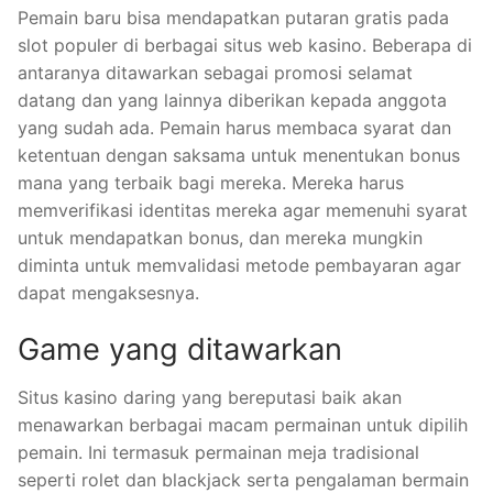
Pemain baru bisa mendapatkan putaran gratis pada
slot populer di berbagai situs web kasino. Beberapa di
antaranya ditawarkan sebagai promosi selamat
datang dan yang lainnya diberikan kepada anggota
yang sudah ada. Pemain harus membaca syarat dan
ketentuan dengan saksama untuk menentukan bonus
mana yang terbaik bagi mereka. Mereka harus
memverifikasi identitas mereka agar memenuhi syarat
untuk mendapatkan bonus, dan mereka mungkin
diminta untuk memvalidasi metode pembayaran agar
dapat mengaksesnya.
Game yang ditawarkan
Situs kasino daring yang bereputasi baik akan
menawarkan berbagai macam permainan untuk dipilih
pemain. Ini termasuk permainan meja tradisional
seperti rolet dan blackjack serta pengalaman bermain