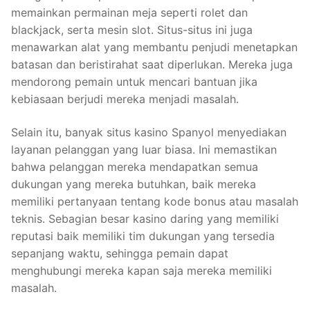
memainkan permainan meja seperti rolet dan
blackjack, serta mesin slot. Situs-situs ini juga
menawarkan alat yang membantu penjudi menetapkan
batasan dan beristirahat saat diperlukan. Mereka juga
mendorong pemain untuk mencari bantuan jika
kebiasaan berjudi mereka menjadi masalah.
Selain itu, banyak situs kasino Spanyol menyediakan
layanan pelanggan yang luar biasa. Ini memastikan
bahwa pelanggan mereka mendapatkan semua
dukungan yang mereka butuhkan, baik mereka
memiliki pertanyaan tentang kode bonus atau masalah
teknis. Sebagian besar kasino daring yang memiliki
reputasi baik memiliki tim dukungan yang tersedia
sepanjang waktu, sehingga pemain dapat
menghubungi mereka kapan saja mereka memiliki
masalah.