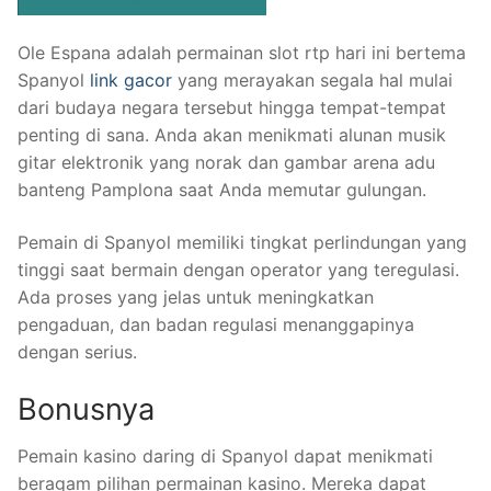
Ole Espana adalah permainan slot rtp hari ini bertema
Spanyol
link gacor
yang merayakan segala hal mulai
dari budaya negara tersebut hingga tempat-tempat
penting di sana. Anda akan menikmati alunan musik
gitar elektronik yang norak dan gambar arena adu
banteng Pamplona saat Anda memutar gulungan.
Pemain di Spanyol memiliki tingkat perlindungan yang
tinggi saat bermain dengan operator yang teregulasi.
Ada proses yang jelas untuk meningkatkan
pengaduan, dan badan regulasi menanggapinya
dengan serius.
Bonusnya
Pemain kasino daring di Spanyol dapat menikmati
beragam pilihan permainan kasino. Mereka dapat