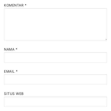
KOMENTAR
*
NAMA
*
EMAIL
*
SITUS WEB