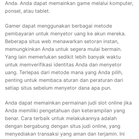
Anda. Anda dapat memainkan game melalui komputer,
ponsel, atau tablet.
Gamer dapat menggunakan berbagai metode
pembayaran untuk menyetor uang ke akun mereka.
Beberapa situs web menawarkan setoran instan,
memungkinkan Anda untuk segera mulai bermain.
Yang lain memerlukan sedikit lebih banyak waktu
untuk memverifikasi identitas Anda dan menyetor
uang. Terlepas dari metode mana yang Anda pilih,
penting untuk membaca aturan dan peraturan dari
setiap situs sebelum menyetor dana apa pun.
Anda dapat memainkan permainan judi slot online jika
Anda memiliki pengetahuan dan keterampilan yang
benar. Cara terbaik untuk melakukannya adalah
dengan bergabung dengan situs judi online, yang
menyediakan transaksi yang aman dan terjamin. Ini