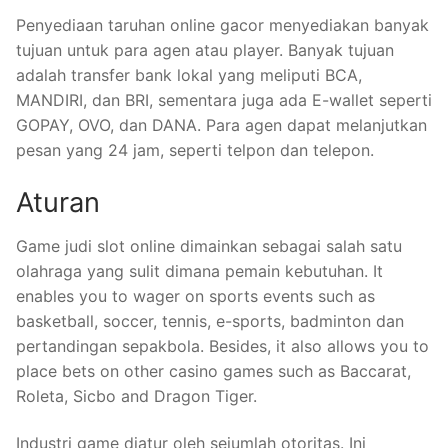
Penyediaan taruhan online gacor menyediakan banyak
tujuan untuk para agen atau player. Banyak tujuan
adalah transfer bank lokal yang meliputi BCA,
MANDIRI, dan BRI, sementara juga ada E-wallet seperti
GOPAY, OVO, dan DANA. Para agen dapat melanjutkan
pesan yang 24 jam, seperti telpon dan telepon.
Aturan
Game judi slot online dimainkan sebagai salah satu
olahraga yang sulit dimana pemain kebutuhan. It
enables you to wager on sports events such as
basketball, soccer, tennis, e-sports, badminton dan
pertandingan sepakbola. Besides, it also allows you to
place bets on other casino games such as Baccarat,
Roleta, Sicbo and Dragon Tiger.
Industri game diatur oleh sejumlah otoritas. Ini