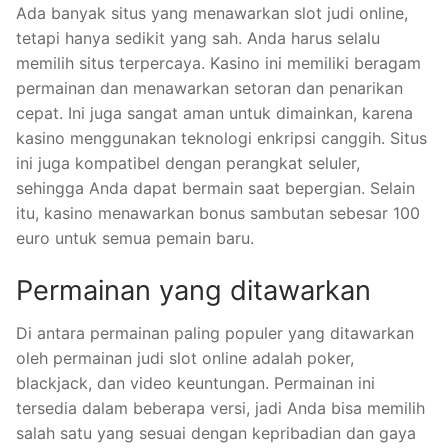
Ada banyak situs yang menawarkan slot judi online,
tetapi hanya sedikit yang sah. Anda harus selalu
memilih situs terpercaya. Kasino ini memiliki beragam
permainan dan menawarkan setoran dan penarikan
cepat. Ini juga sangat aman untuk dimainkan, karena
kasino menggunakan teknologi enkripsi canggih. Situs
ini juga kompatibel dengan perangkat seluler,
sehingga Anda dapat bermain saat bepergian. Selain
itu, kasino menawarkan bonus sambutan sebesar 100
euro untuk semua pemain baru.
Permainan yang ditawarkan
Di antara permainan paling populer yang ditawarkan
oleh permainan judi slot online adalah poker,
blackjack, dan video keuntungan. Permainan ini
tersedia dalam beberapa versi, jadi Anda bisa memilih
salah satu yang sesuai dengan kepribadian dan gaya