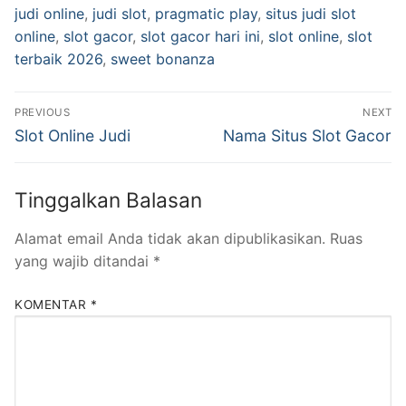
judi online
,
judi slot
,
pragmatic play
,
situs judi slot
online
,
slot gacor
,
slot gacor hari ini
,
slot online
,
slot
terbaik 2026
,
sweet bonanza
Navigasi
PREVIOUS
NEXT
pos
Previous
Next
Slot Online Judi
Nama Situs Slot Gacor
post:
post:
Tinggalkan Balasan
Alamat email Anda tidak akan dipublikasikan.
Ruas
yang wajib ditandai
*
KOMENTAR
*