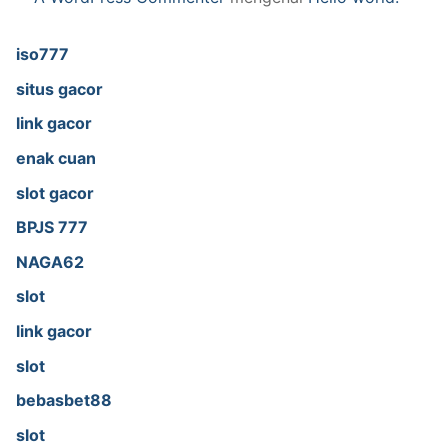
iso777
situs gacor
link gacor
enak cuan
slot gacor
BPJS 777
NAGA62
slot
link gacor
slot
bebasbet88
slot