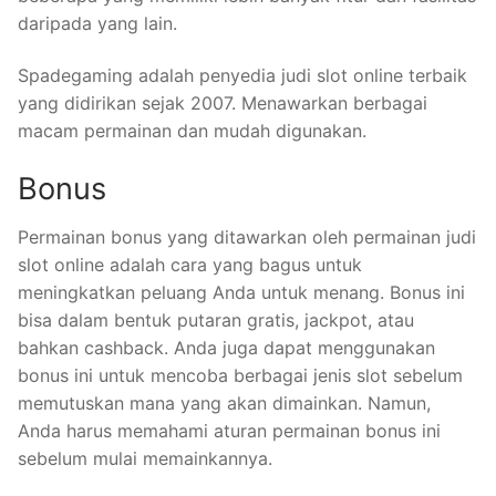
daripada yang lain.
Spadegaming adalah penyedia judi slot online terbaik
yang didirikan sejak 2007. Menawarkan berbagai
macam permainan dan mudah digunakan.
Bonus
Permainan bonus yang ditawarkan oleh permainan judi
slot online adalah cara yang bagus untuk
meningkatkan peluang Anda untuk menang. Bonus ini
bisa dalam bentuk putaran gratis, jackpot, atau
bahkan cashback. Anda juga dapat menggunakan
bonus ini untuk mencoba berbagai jenis slot sebelum
memutuskan mana yang akan dimainkan. Namun,
Anda harus memahami aturan permainan bonus ini
sebelum mulai memainkannya.