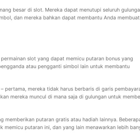
ang besar di slot. Mereka dapat menutupi seluruh gulunga
bol, dan mereka bahkan dapat membantu Anda membuat 
m permainan slot yang dapat memicu putaran bonus yang
pengganda atau pengganti simbol lain untuk membantu
 – pertama, mereka tidak harus berbaris di garis pembayar
kan mereka muncul di mana saja di gulungan untuk membe
 memberikan putaran gratis atau hadiah lainnya. Beberapa
 memicu putaran ini, dan yang lain menawarkan lebih ban