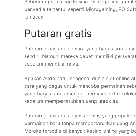
Beberapa permainan kasino online paling popule
penyedia tertentu, seperti Microgaming, PG Sof
lumayan.
Putaran gratis
Putaran gratis adalah cara yang bagus untuk 
sendiri. Namun, mereka dapat memiliki persyara
sebelum mengklaimnya.
Apakah Anda baru mengenal dunia slot online at
cara yang bagus untuk mencoba permainan sebe
yang bagus untuk menguji permainan slot selule
sebelum mempertaruhkan uang untuk itu.
Putaran gratis adalah jenis bonus yang popule
permainan baru tanpa mempertaruhkan uang An
Mereka tersedia di banyak kasino online yang b