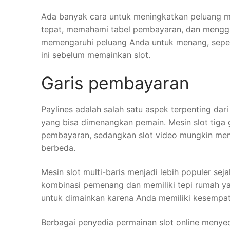
Ada banyak cara untuk meningkatkan peluang m
tepat, memahami tabel pembayaran, dan menggu
memengaruhi peluang Anda untuk menang, seperti
ini sebelum memainkan slot.
Garis pembayaran
Paylines adalah salah satu aspek terpenting dar
yang bisa dimenangkan pemain. Mesin slot tiga gu
pembayaran, sedangkan slot video mungkin memi
berbeda.
Mesin slot multi-baris menjadi lebih populer se
kombinasi pemenang dan memiliki tepi rumah yan
untuk dimainkan karena Anda memiliki kesempa
Berbagai penyedia permainan slot online meny