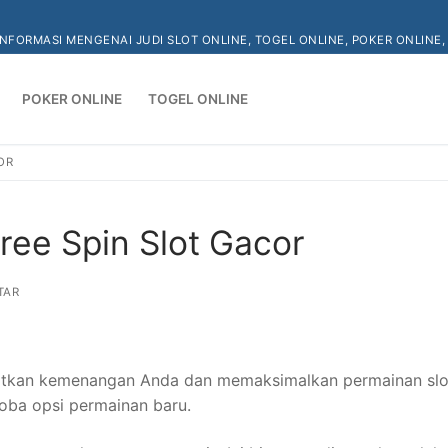
FORMASI MENGENAI JUDI SLOT ONLINE, TOGEL ONLINE, POKER ONLINE,
POKER ONLINE
TOGEL ONLINE
OR
Cari:
ee Spin Slot Gacor
TAR
atkan kemenangan Anda dan memaksimalkan permainan slo
oba opsi permainan baru.