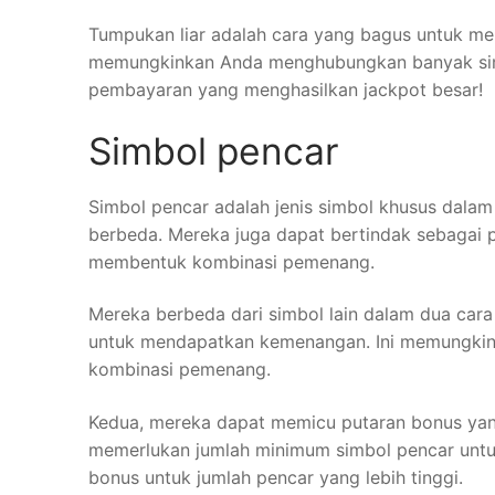
Tumpukan liar adalah cara yang bagus untuk men
memungkinkan Anda menghubungkan banyak sim
pembayaran yang menghasilkan jackpot besar!
Simbol pencar
Simbol pencar adalah jenis simbol khusus dala
berbeda. Mereka juga dapat bertindak sebagai 
membentuk kombinasi pemenang.
Mereka berbeda dari simbol lain dalam dua cara
untuk mendapatkan kemenangan. Ini memungkin
kombinasi pemenang.
Kedua, mereka dapat memicu putaran bonus yang
memerlukan jumlah minimum simbol pencar untuk
bonus untuk jumlah pencar yang lebih tinggi.