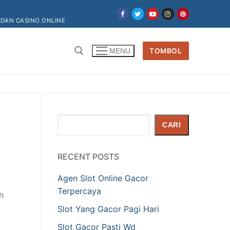
 DAN CASINO ONLINE
TOMBOL
MENU
Cari
CARI
RECENT POSTS
Agen Slot Online Gacor
Terpercaya
h
Slot Yang Gacor Pagi Hari
Slot Gacor Pasti Wd