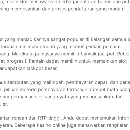
a, mesin slot menawarkan berbagai putaran bonus dan put
P yang mengesankan dan proses pendaftaran yang mudah.
ur yang menjadikannya sangat populer di kalangan semua j
iki taruhan minimum rendah yang memungkinkan pemain
ang. Mereka juga biasanya memiliki banyak jackpot. Bebe
ifat progresif. Pemain dapat memilih untuk memainkan slot
ndapatkan jackpot besar.
nus sambutan yang melimpah, pembayaran cepat, dan pena
ai pilihan metode pembayaran termasuk dompet mata uan
agam permainan slot uang nyata yang mengesankan dari
ler.
varian rendah dan RTP tinggi. Anda dapat menemukan infor
bayaran. Beberapa kasino online juga menawarkan rangkaian