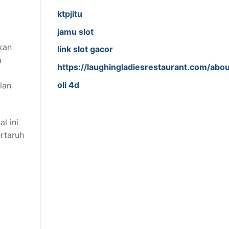
ktpjitu
jamu slot
kan
link slot gacor
a
https://laughingladiesrestaurant.com/abou
oli 4d
lan
l ini
rtaruh