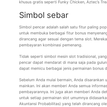
khusus gratis seperti Funky Chicken, Aztec’s Tr
Simbol sebar
Simbol pencar adalah salah satu fitur paling po
untuk membuka berbagai fitur bonus menyenangk
dirancang agar sesuai dengan tema slot. Merek
pembayaran kombinasi pemenang.
Tidak seperti simbol mesin slot tradisional, ya
pencar dapat mendarat di mana saja pada gulu
dapat memicu berbagai jenis permainan bonus 
Sebelum Anda mulai bermain, Anda disarankan 
mainkan. Ini akan memberi Anda semua informas
pembayarannya. Ini juga akan memberi Anda det
untuk setiap permainan slot umumnya didasarka
Akuntansi Probabilitas) yang telah dirancang ole