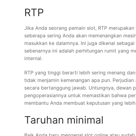
RTP
Jika Anda seorang pemain slot, RTP merupakan 
seberapa sering Anda akan memenangkan mesin 
masukkan ke dalamnya. Ini juga dikenal sebagai 
sebenarnya ini adalah perhitungan rumit yang m
internal.
RTP yang tinggi berarti lebih sering menang dan
tidak menjamin kemenangan apa pun. Perjudian 
secara bertanggung jawab. Untungnya, dewan p
pengoperasiannya untuk memastikan bahwa perma
membantu Anda membuat keputusan yang lebih b
Taruhan minimal
Baik Anda baru mengenal slot online atau suda