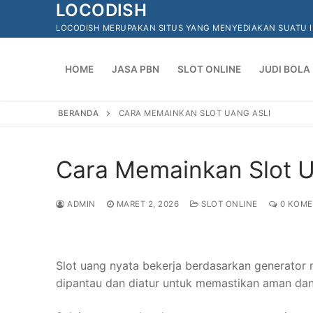
LOCODISH
Lompat
ke
LOCODISH MERUPAKAN SITUS YANG MENYEDIAKAN SUATU IN
konten
HOME
JASA PBN
SLOT ONLINE
JUDI BOLA
BERANDA
CARA MEMAINKAN SLOT UANG ASLI
Cara Memainkan Slot U
ADMIN
MARET 2, 2026
SLOT ONLINE
0 KOME
Slot uang nyata bekerja berdasarkan generator
dipantau dan diatur untuk memastikan aman dan 