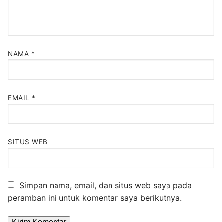
NAMA
*
EMAIL
*
SITUS WEB
Simpan nama, email, dan situs web saya pada
peramban ini untuk komentar saya berikutnya.