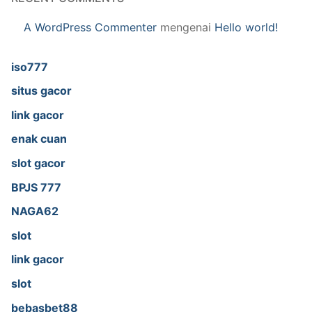
A WordPress Commenter
mengenai
Hello world!
iso777
situs gacor
link gacor
enak cuan
slot gacor
BPJS 777
NAGA62
slot
link gacor
slot
bebasbet88