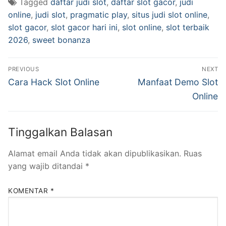
Tagged
daftar judi slot
,
daftar slot gacor
,
judi
online
,
judi slot
,
pragmatic play
,
situs judi slot online
,
slot gacor
,
slot gacor hari ini
,
slot online
,
slot terbaik
2026
,
sweet bonanza
Navigasi
PREVIOUS
NEXT
pos
Previous
Next
Cara Hack Slot Online
Manfaat Demo Slot
post:
post:
Online
Tinggalkan Balasan
Alamat email Anda tidak akan dipublikasikan.
Ruas
yang wajib ditandai
*
KOMENTAR
*