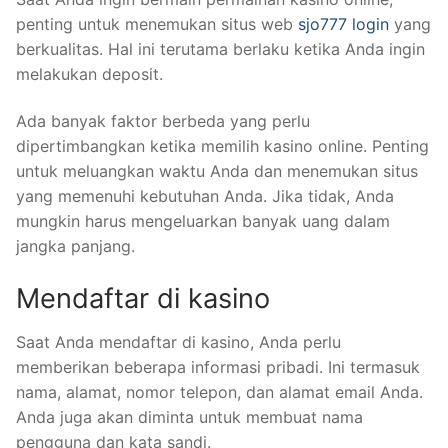
penting untuk menemukan situs web
sjo777 login
yang
berkualitas. Hal ini terutama berlaku ketika Anda ingin
melakukan deposit.
Ada banyak faktor berbeda yang perlu
dipertimbangkan ketika memilih kasino online. Penting
untuk meluangkan waktu Anda dan menemukan situs
yang memenuhi kebutuhan Anda. Jika tidak, Anda
mungkin harus mengeluarkan banyak uang dalam
jangka panjang.
Mendaftar di kasino
Saat Anda mendaftar di kasino, Anda perlu
memberikan beberapa informasi pribadi. Ini termasuk
nama, alamat, nomor telepon, dan alamat email Anda.
Anda juga akan diminta untuk membuat nama
pengguna dan kata sandi.