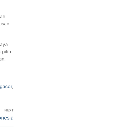
lah
usan
caya
pilih
an.
 gacor
,
NEXT
onesia