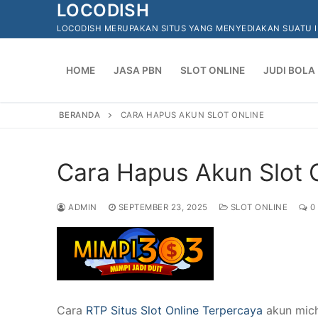
LOCODISH
Lompat
ke
LOCODISH MERUPAKAN SITUS YANG MENYEDIAKAN SUATU IN
konten
HOME
JASA PBN
SLOT ONLINE
JUDI BOLA
BERANDA
CARA HAPUS AKUN SLOT ONLINE
Cara Hapus Akun Slot 
ADMIN
SEPTEMBER 23, 2025
SLOT ONLINE
0
Cara
RTP Situs Slot Online Terpercaya
akun mich