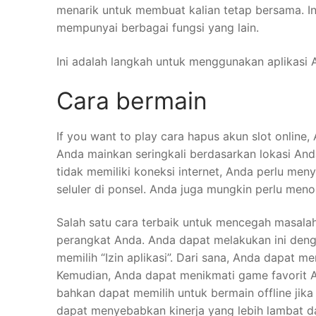
menarik untuk membuat kalian tetap bersama. In
mempunyai berbagai fungsi yang lain.
Ini adalah langkah untuk menggunakan aplikasi
Cara bermain
If you want to play cara hapus akun slot online,
Anda mainkan seringkali berdasarkan lokasi And
tidak memiliki koneksi internet, Anda perlu me
seluler di ponsel. Anda juga mungkin perlu meno
Salah satu cara terbaik untuk mencegah masalah
perangkat Anda. Anda dapat melakukan ini den
memilih “Izin aplikasi”. Dari sana, Anda dapat m
Kemudian, Anda dapat menikmati game favorit An
bahkan dapat memilih untuk bermain offline ji
dapat menyebabkan kinerja yang lebih lambat d