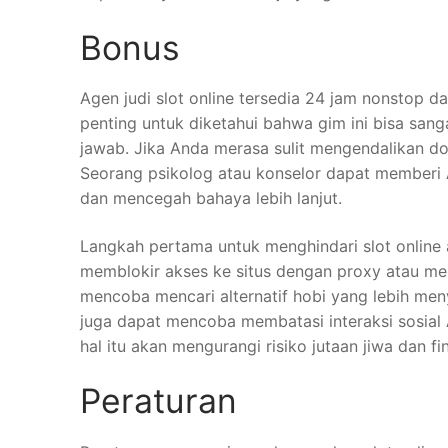
Bonus
Agen judi slot online tersedia 24 jam nonstop 
penting untuk diketahui bahwa gim ini bisa sa
jawab. Jika Anda merasa sulit mengendalikan d
Seorang psikolog atau konselor dapat memberi
dan mencegah bahaya lebih lanjut.
Langkah pertama untuk menghindari slot online a
memblokir akses ke situs dengan proxy atau me
mencoba mencari alternatif hobi yang lebih men
juga dapat mencoba membatasi interaksi sosial
hal itu akan mengurangi risiko jutaan jiwa dan fi
Peraturan