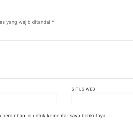
as yang wajib ditandai
*
SITUS WEB
 peramban ini untuk komentar saya berikutnya.