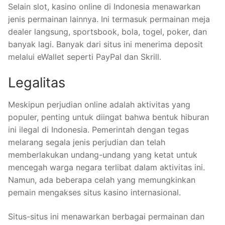
Selain slot, kasino online di Indonesia menawarkan
jenis permainan lainnya. Ini termasuk permainan meja
dealer langsung, sportsbook, bola, togel, poker, dan
banyak lagi. Banyak dari situs ini menerima deposit
melalui eWallet seperti PayPal dan Skrill.
Legalitas
Meskipun perjudian online adalah aktivitas yang
populer, penting untuk diingat bahwa bentuk hiburan
ini ilegal di Indonesia. Pemerintah dengan tegas
melarang segala jenis perjudian dan telah
memberlakukan undang-undang yang ketat untuk
mencegah warga negara terlibat dalam aktivitas ini.
Namun, ada beberapa celah yang memungkinkan
pemain mengakses situs kasino internasional.
Situs-situs ini menawarkan berbagai permainan dan