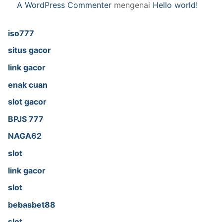
A WordPress Commenter
mengenai
Hello world!
iso777
situs gacor
link gacor
enak cuan
slot gacor
BPJS 777
NAGA62
slot
link gacor
slot
bebasbet88
slot