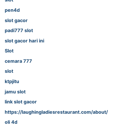
pen4d
slot gacor
padi777 slot
slot gacor hari ini
Slot
cemara 777
slot
ktpjitu
jamu slot
link slot gacor
https://laughingladiesrestaurant.com/about/
oli 4d