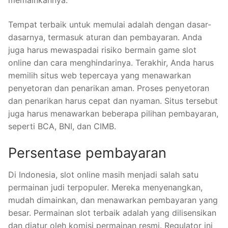
memainkannya.
Tempat terbaik untuk memulai adalah dengan dasar-
dasarnya, termasuk aturan dan pembayaran. Anda
juga harus mewaspadai risiko bermain game slot
online dan cara menghindarinya. Terakhir, Anda harus
memilih situs web tepercaya yang menawarkan
penyetoran dan penarikan aman. Proses penyetoran
dan penarikan harus cepat dan nyaman. Situs tersebut
juga harus menawarkan beberapa pilihan pembayaran,
seperti BCA, BNI, dan CIMB.
Persentase pembayaran
Di Indonesia, slot online masih menjadi salah satu
permainan judi terpopuler. Mereka menyenangkan,
mudah dimainkan, dan menawarkan pembayaran yang
besar. Permainan slot terbaik adalah yang dilisensikan
dan diatur oleh komisi permainan resmi. Regulator ini