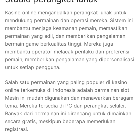
Kasino online mengandalkan perangkat lunak untuk
mendukung permainan dan operasi mereka. Sistem ini
membantu menjaga keamanan pemain, memastikan
permainan yang adil, dan memberikan pengalaman
bermain game berkualitas tinggi. Mereka juga
membantu operator melacak perilaku dan preferensi
pemain, memberikan pengalaman yang dipersonalisasi
untuk setiap pengguna.
Salah satu permainan yang paling populer di kasino
online terkemuka di Indonesia adalah permainan slot.
Mesin ini mudah digunakan dan menawarkan beragam
tema. Mereka tersedia di PC dan perangkat seluler.
Banyak dari permainan ini dirancang untuk dimainkan
secara gratis, meskipun beberapa memerlukan
registrasi.