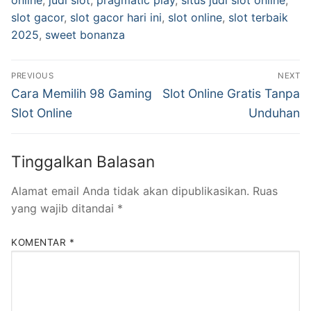
slot gacor
,
slot gacor hari ini
,
slot online
,
slot terbaik
2025
,
sweet bonanza
Navigasi
PREVIOUS
NEXT
pos
Previous
Next
Cara Memilih 98 Gaming
Slot Online Gratis Tanpa
post:
post:
Slot Online
Unduhan
Tinggalkan Balasan
Alamat email Anda tidak akan dipublikasikan.
Ruas
yang wajib ditandai
*
KOMENTAR
*