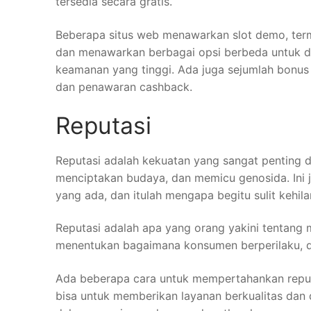
tersedia secara gratis.
Beberapa situs web menawarkan slot demo, terma
dan menawarkan berbagai opsi berbeda untuk dip
keamanan yang tinggi. Ada juga sejumlah bonus 
dan penawaran cashback.
Reputasi
Reputasi adalah kekuatan yang sangat penting di
menciptakan budaya, dan memicu genosida. Ini ju
yang ada, dan itulah mengapa begitu sulit kehil
Reputasi adalah apa yang orang yakini tentang 
menentukan bagaimana konsumen berperilaku, 
Ada beberapa cara untuk mempertahankan reput
bisa untuk memberikan layanan berkualitas dan