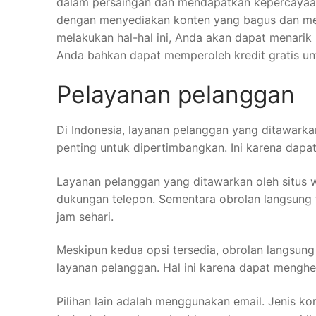
dalam persaingan dan mendapatkan kepercayaa
dengan menyediakan konten yang bagus dan me
melakukan hal-hal ini, Anda akan dapat menari
Anda bahkan dapat memperoleh kredit gratis unt
Pelayanan pelanggan
Di Indonesia, layanan pelanggan yang ditawarkan 
penting untuk dipertimbangkan. Ini karena dapa
Layanan pelanggan yang ditawarkan oleh situs w
dukungan telepon. Sementara obrolan langsung 
jam sehari.
Meskipun kedua opsi tersedia, obrolan langsun
layanan pelanggan. Hal ini karena dapat mengh
Pilihan lain adalah menggunakan email. Jenis k