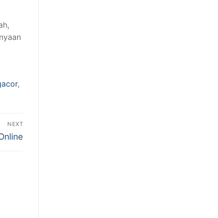
ah,
anyaan
gacor
,
NEXT
Online