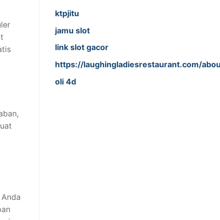
ktpjitu
ler
jamu slot
t
link slot gacor
tis
https://laughingladiesrestaurant.com/abou
oli 4d
aban,
kuat
g Anda
pan