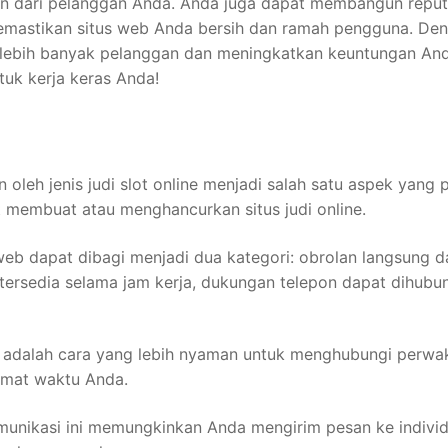
n dari pelanggan Anda. Anda juga dapat membangun reput
mastikan situs web Anda bersih dan ramah pengguna. De
k lebih banyak pelanggan dan meningkatkan keuntungan And
uk kerja keras Anda!
oleh jenis judi slot online menjadi salah satu aspek yang p
t membuat atau menghancurkan situs judi online.
eb dapat dibagi menjadi dua kategori: obrolan langsung d
tersedia selama jam kerja, dukungan telepon dapat dihubu
g adalah cara yang lebih nyaman untuk menghubungi perwak
emat waktu Anda.
omunikasi ini memungkinkan Anda mengirim pesan ke indivi