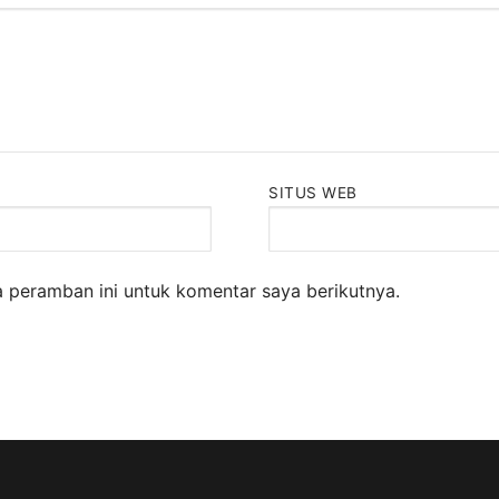
SITUS WEB
 peramban ini untuk komentar saya berikutnya.