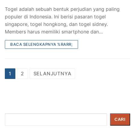
Togel adalah sebuah bentuk perjudian yang paling
populer di Indonesia. Ini berisi pasaran togel
singapore, togel hongkong, dan togel sidney.
Members harus memiliki smartphone dan…
BACA SELENGKAPNYA %RARR;
Paginasi
1
2
SELANJUTNYA
pos
Cari
CARI