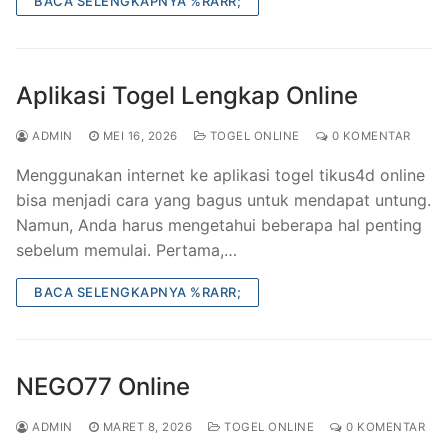
BACA SELENGKAPNYA %RARR;
Aplikasi Togel Lengkap Online
ADMIN
MEI 16, 2026
TOGEL ONLINE
0 KOMENTAR
Menggunakan internet ke aplikasi togel tikus4d online
bisa menjadi cara yang bagus untuk mendapat untung.
Namun, Anda harus mengetahui beberapa hal penting
sebelum memulai. Pertama,…
BACA SELENGKAPNYA %RARR;
NEGO77 Online
ADMIN
MARET 8, 2026
TOGEL ONLINE
0 KOMENTAR