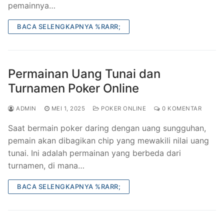
pemainnya…
BACA SELENGKAPNYA %RARR;
Permainan Uang Tunai dan
Turnamen Poker Online
ADMIN
MEI 1, 2025
POKER ONLINE
0 KOMENTAR
Saat bermain poker daring dengan uang sungguhan,
pemain akan dibagikan chip yang mewakili nilai uang
tunai. Ini adalah permainan yang berbeda dari
turnamen, di mana…
BACA SELENGKAPNYA %RARR;