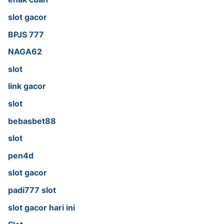
slot gacor
BPJS 777
NAGA62
slot
link gacor
slot
bebasbet88
slot
pen4d
slot gacor
padi777 slot
slot gacor hari ini