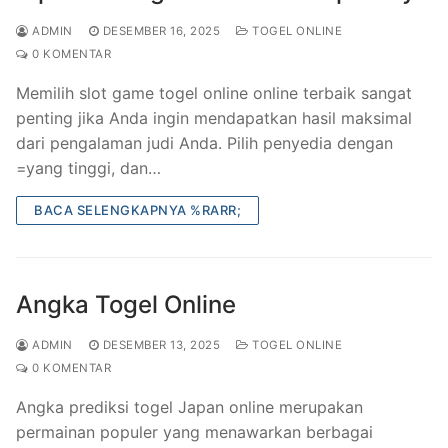
ADMIN
DESEMBER 16, 2025
TOGEL ONLINE
0 KOMENTAR
Memilih slot game togel online online terbaik sangat
penting jika Anda ingin mendapatkan hasil maksimal
dari pengalaman judi Anda. Pilih penyedia dengan
=yang tinggi, dan…
BACA SELENGKAPNYA %RARR;
Angka Togel Online
ADMIN
DESEMBER 13, 2025
TOGEL ONLINE
0 KOMENTAR
Angka prediksi togel Japan online merupakan
permainan populer yang menawarkan berbagai