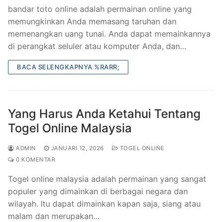
bandar toto online adalah permainan online yang
memungkinkan Anda memasang taruhan dan
memenangkan uang tunai. Anda dapat memainkannya
di perangkat seluler atau komputer Anda, dan…
BACA SELENGKAPNYA %RARR;
Yang Harus Anda Ketahui Tentang
Togel Online Malaysia
ADMIN
JANUARI 12, 2026
TOGEL ONLINE
0 KOMENTAR
Togel online malaysia adalah permainan yang sangat
populer yang dimainkan di berbagai negara dan
wilayah. Itu dapat dimainkan kapan saja, siang atau
malam dan merupakan…