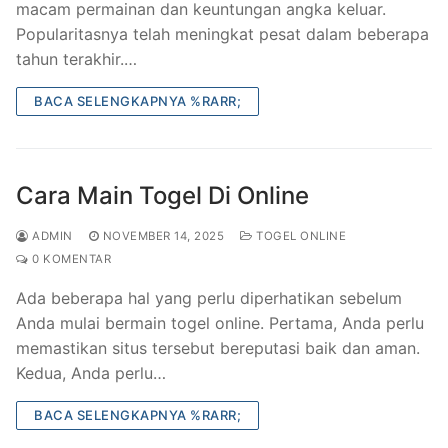
macam permainan dan keuntungan angka keluar.
Popularitasnya telah meningkat pesat dalam beberapa
tahun terakhir.…
BACA SELENGKAPNYA %RARR;
Cara Main Togel Di Online
ADMIN
NOVEMBER 14, 2025
TOGEL ONLINE
0 KOMENTAR
Ada beberapa hal yang perlu diperhatikan sebelum
Anda mulai bermain togel online. Pertama, Anda perlu
memastikan situs tersebut bereputasi baik dan aman.
Kedua, Anda perlu…
BACA SELENGKAPNYA %RARR;