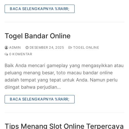
BACA SELENGKAPNYA %RARR;
Togel Bandar Online
ADMIN
DESEMBER 24, 2025
TOGEL ONLINE
0 KOMENTAR
Baik Anda mencari gameplay yang mengasyikkan atau
peluang menang besar, toto macau bandar online
adalah tempat yang tepat untuk Anda. Namun perlu
diingat bahwa perjudian…
BACA SELENGKAPNYA %RARR;
Tips Menang Slot Online Terpercaya