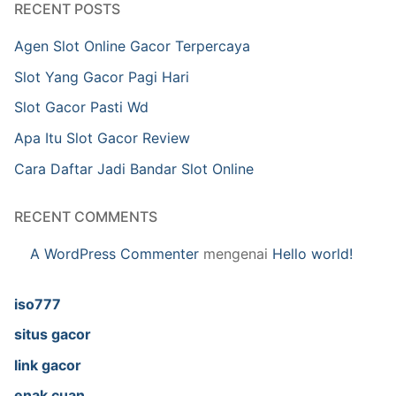
RECENT POSTS
Agen Slot Online Gacor Terpercaya
Slot Yang Gacor Pagi Hari
Slot Gacor Pasti Wd
Apa Itu Slot Gacor Review
Cara Daftar Jadi Bandar Slot Online
RECENT COMMENTS
A WordPress Commenter
mengenai
Hello world!
iso777
situs gacor
link gacor
enak cuan