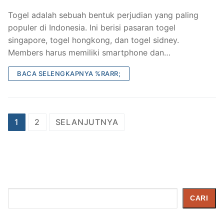
Togel adalah sebuah bentuk perjudian yang paling
populer di Indonesia. Ini berisi pasaran togel
singapore, togel hongkong, dan togel sidney.
Members harus memiliki smartphone dan…
BACA SELENGKAPNYA %RARR;
Paginasi
1
2
SELANJUTNYA
pos
Cari
CARI