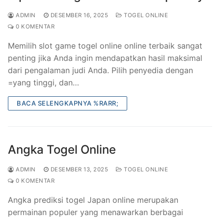
ADMIN
DESEMBER 16, 2025
TOGEL ONLINE
0 KOMENTAR
Memilih slot game togel online online terbaik sangat
penting jika Anda ingin mendapatkan hasil maksimal
dari pengalaman judi Anda. Pilih penyedia dengan
=yang tinggi, dan…
BACA SELENGKAPNYA %RARR;
Angka Togel Online
ADMIN
DESEMBER 13, 2025
TOGEL ONLINE
0 KOMENTAR
Angka prediksi togel Japan online merupakan
permainan populer yang menawarkan berbagai