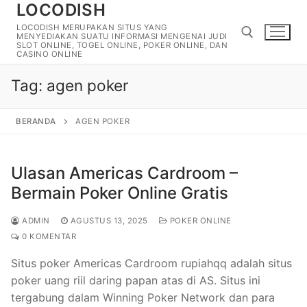
LOCODISH
Lompat
ke
LOCODISH MERUPAKAN SITUS YANG
MENYEDIAKAN SUATU INFORMASI MENGENAI JUDI
konten
SLOT ONLINE, TOGEL ONLINE, POKER ONLINE, DAN
CASINO ONLINE
Tag:
agen poker
Cari:
BERANDA
AGEN POKER
Ulasan Americas Cardroom –
Bermain Poker Online Gratis
ADMIN
AGUSTUS 13, 2025
POKER ONLINE
0 KOMENTAR
Situs poker Americas Cardroom rupiahqq adalah situs
poker uang riil daring papan atas di AS. Situs ini
tergabung dalam Winning Poker Network dan para